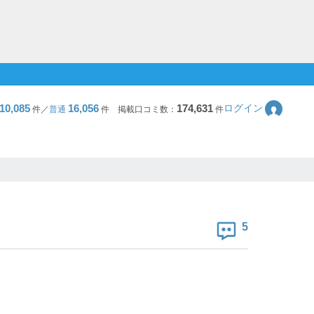
10,085
16,056
174,631
ログイン
件／
普通
件
掲載口コミ数：
件
5