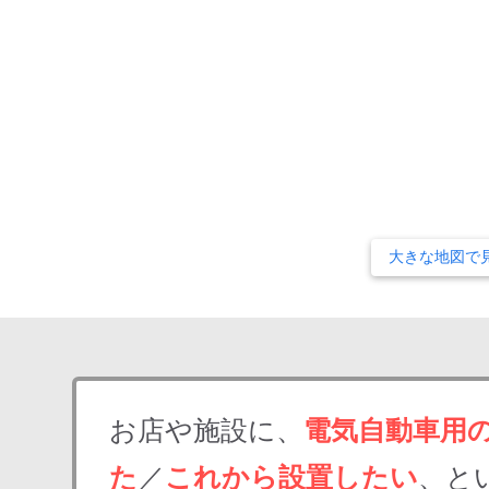
大きな地図で
お店や施設に、
電気自動車用
た
／
これから設置したい
、と