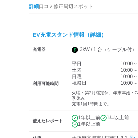
詳細
口コミ
修正
周辺スポット
EV充電スタンド情報（詳細）
充電器
3
kW /
1
台
（ケーブル付）
平日
10:00～
土曜
10:00～
日曜
10:00～
祝祭日
10:00～
利用可能時間
火曜・第2月曜定休、年末年始・
季休み

充電1回1時間まで。
1年以上前
1年以上前
使えたレポート
1年以上前