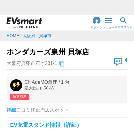
充電スタンド
ログイン
メニュー
HOME
大阪府
貝塚市
閉
じ
地名・観光スポット・住所
ホンダカーズ泉州 貝塚店
で検索
る
4
大阪府貝塚市石才231-1
充電器の種類
CHAdeMO急速
/
1
台
最大出力:
50
kW
急速充電器のみ表示
急速無料のみ表示
急速有料
高速道路上のみ表示
24時間営業のみ表示
詳細
口コミ
修正
周辺スポット
認証システム
EV充電スタンド情報（詳細）
e-Mobility Power
EV充電エネチェンジ