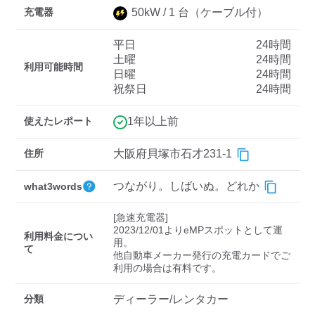
充電器
50
kW /
1
台
（ケーブル付）
平日
24時間
ディーラー
土曜
24時間
利用可能時間
日曜
24時間
三菱ディーラーを表示
日産ディーラーを表示
祝祭日
24時間
トヨタディーラーを表
示
使えたレポート
1年以上前
充電器の出力
住所
大阪府貝塚市石才231-1
すべて
中速-20kW-以上
急速-44kW-以上
つながり。しばいぬ。どれか
what3words
[急速充電器]

車種
2023/12/01よりeMPスポットとして運
利用料金につい
用。

て
他自動車メーカー発行の充電カードでご
分類
ディーラー/レンタカー