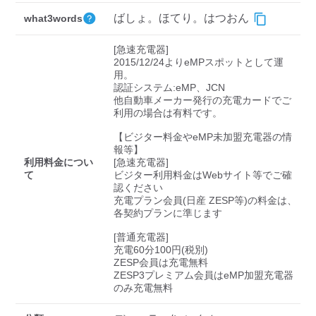
検索する
ばしょ。ほてり。はつおん
what3words
[急速充電器]

2015/12/24よりeMPスポットとして運
用。

認証システム:eMP、JCN

他自動車メーカー発行の充電カードでご
利用の場合は有料です。

【ビジター料金やeMP未加盟充電器の情
報等】

利用料金につい
[急速充電器]

て
ビジター利用料金はWebサイト等でご確
認ください 

充電プラン会員(日産 ZESP等)の料金は、
各契約プランに準じます

[普通充電器]

充電60分100円(税別)

ZESP会員は充電無料

ZESP3プレミアム会員はeMP加盟充電器
のみ充電無料