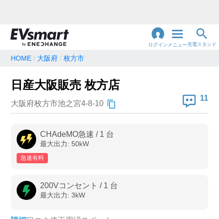
充電スタンド
ログイン
メニュー
HOME
大阪府
枚方市
閉
じ
地名・観光スポット・住所
日産大阪販売 枚方店
で検索
る
11
大阪府枚方市池之宮4-8-10
充電器の種類
CHAdeMO急速
/
1
台
最大出力:
50
kW
急速充電器のみ表示
急速無料のみ表示
急速有料
高速道路上のみ表示
24時間営業のみ表示
200Vコンセント
/
1
台
最大出力:
3
kW
認証システム
e-Mobility Power
EV充電エネチェンジ