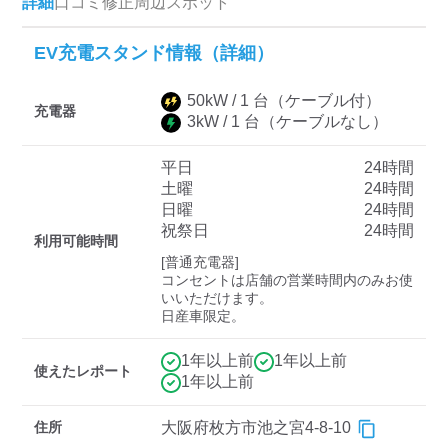
詳細
口コミ
修正
周辺スポット
EV充電スタンド情報（詳細）
ディーラー
50
kW /
1
台
（ケーブル付）
三菱ディーラーを表示
日産ディーラーを表示
充電器
3
kW /
1
台
（ケーブルなし）
トヨタディーラーを表
示
平日
24時間
土曜
24時間
日曜
24時間
充電器の出力
祝祭日
24時間
利用可能時間
すべて
中速-20kW-以上
急速-44kW-以上
[普通充電器]

コンセントは店舗の営業時間内のみお使
いいただけます。

日産車限定。
車種
1年以上前
1年以上前
使えたレポート
1年以上前
住所
大阪府枚方市池之宮4-8-10