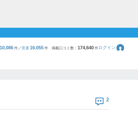
10,086
16,055
174,640
ログイン
件／
普通
件
掲載口コミ数：
件
2