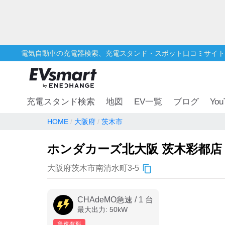
電気自動車の充電器検索、充電スタンド・スポット口コミサイト
You
充電スタンド検索
地図
EV一覧
ブログ
HOME
大阪府
茨木市
ホンダカーズ北大阪 茨木彩都店
大阪府茨木市南清水町3-5
CHAdeMO急速
/
1
台
最大出力:
50
kW
急速有料