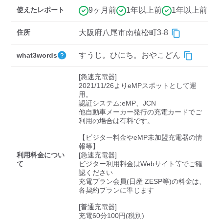
検索する
使えたレポート
9ヶ月前
1年以上前
1年以上前
住所
大阪府八尾市南植松町3-8
すうじ。ひにち。おやこどん
what3words
[急速充電器]

2021/11/26よりeMPスポットとして運
用。

認証システム:eMP、JCN

他自動車メーカー発行の充電カードでご
利用の場合は有料です。

【ビジター料金やeMP未加盟充電器の情
報等】

利用料金につい
[急速充電器]

て
ビジター利用料金はWebサイト等でご確
認ください 

充電プラン会員(日産 ZESP等)の料金は、
各契約プランに準じます

[普通充電器]

充電60分100円(税別)
