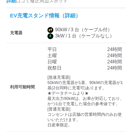
詳細
口コミ
修正
周辺スポット
EV充電スタンド情報（詳細）
ディーラー
90
kW /
3
台
（ケーブル付）
三菱ディーラーを表示
日産ディーラーを表示
充電器
3
kW /
1
台
（ケーブルなし）
トヨタディーラーを表
示
平日
24時間
土曜
24時間
日曜
24時間
充電器の出力
祝祭日
24時間
すべて
中速-20kW-以上
急速-44kW-以上
[急速充電器]

50kWの充電器が1基、90kWの充電器が1
利用可能時間
基(2台同時に充電可)あります。

★データチームより★

車種
最大出力90kWは、お車が対応しており、
かつ1台で充電した場合の参考値です。

[普通充電器]

コンセントは店舗の営業時間内のみお使
いいただけます。

日産車限定。