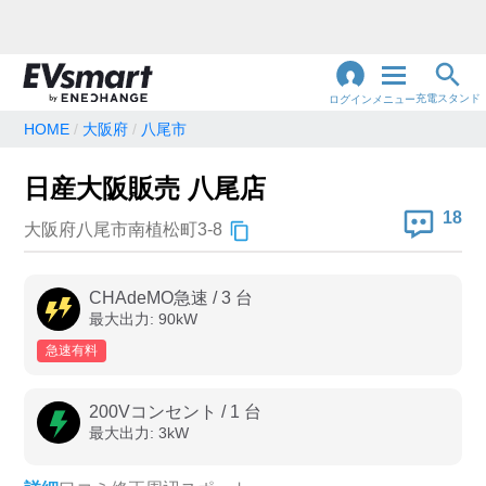
充電スタンド
ログイン
メニュー
HOME
大阪府
八尾市
閉
じ
地名・観光スポット・住所
日産大阪販売 八尾店
で検索
る
18
大阪府八尾市南植松町3-8
充電器の種類
CHAdeMO急速
/
3
台
最大出力:
90
kW
急速充電器のみ表示
急速無料のみ表示
急速有料
高速道路上のみ表示
24時間営業のみ表示
200Vコンセント
/
1
台
最大出力:
3
kW
認証システム
e-Mobility Power
EV充電エネチェンジ