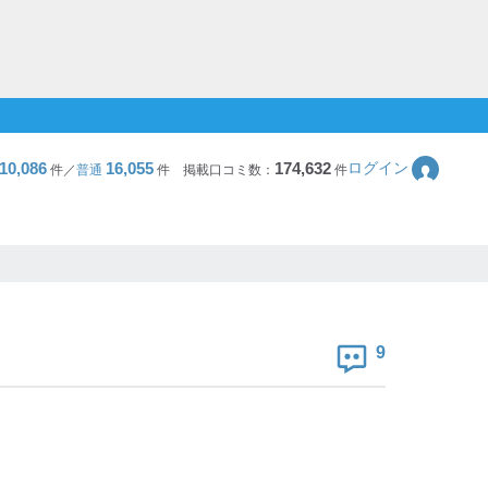
10,086
16,055
174,632
ログイン
件／
普通
件
掲載口コミ数：
件
9