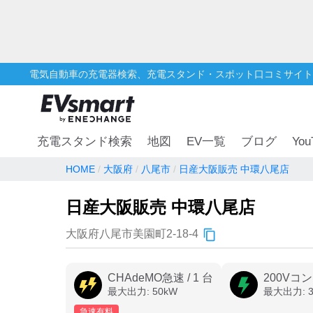
電気自動車の充電器検索、充電スタンド・スポット口コミサイト
You
充電スタンド検索
地図
EV一覧
ブログ
HOME
大阪府
八尾市
日産大阪販売 中環八尾店
日産大阪販売 中環八尾店
大阪府八尾市美園町2-18-4
CHAdeMO急速
/
1
台
200Vコ
最大出力:
50
kW
最大出力:
急速有料