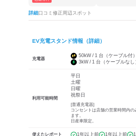
詳細
口コミ
修正
周辺スポット
EV充電スタンド情報（詳細）
50
kW /
1
台
（ケーブル付
充電器
3
kW /
1
台
（ケーブルなし
平日
土曜
日曜
祝祭日
利用可能時間
[普通充電器]

コンセントは店舗の営業時間内の
ます。

日産車限定。
使えたレポート
1年以上前
1年以上前