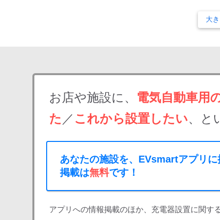
大き
お店や施設に、
電気自動車用
た
／
これから設置したい
、と
あなたの施設を、EVsmartアプリ
掲載は
無料
です！
アプリへの情報掲載のほか、充電器設置に関す