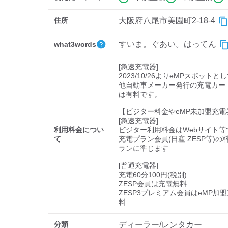
住所
大阪府八尾市美園町2-18-4
すいま。ぐあい。はってん
what3words
[急速充電器]

2023/10/26よりeMPスポットと
他自動車メーカー発行の充電カー
は有料です。

【ビジター料金やeMP未加盟充電
[急速充電器]

利用料金につい
ビジター利用料金はWebサイト等で
て
充電プラン会員(日産 ZESP等)
ランに準じます

[普通充電器]

充電60分100円(税別)

ZESP会員は充電無料

ZESP3プレミアム会員はeMP加
料
分類
ディーラー/レンタカー