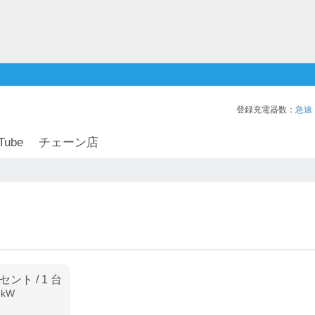
登録充電器数：
急速
Tube
チェーン店
ンセント
/
1
台
3
kW