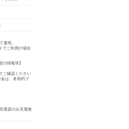
して運用。

ドでご利用の場合
器の情報等】

ご確認ください 

の料金は、各契約プ
盟充電器のみ充電無