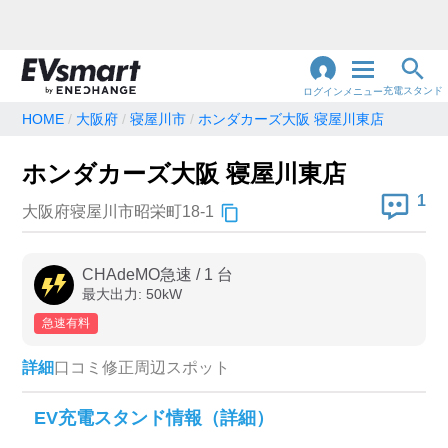
充電スタンド
ログイン
メニュー
HOME
大阪府
寝屋川市
ホンダカーズ大阪 寝屋川東店
閉
じ
地名・観光スポット・住所
ホンダカーズ大阪 寝屋川東店
で検索
る
1
大阪府寝屋川市昭栄町18-1
充電器の種類
CHAdeMO急速
/
1
台
最大出力:
50
kW
急速充電器のみ表示
急速無料のみ表示
急速有料
高速道路上のみ表示
24時間営業のみ表示
詳細
口コミ
修正
周辺スポット
認証システム
EV充電スタンド情報（詳細）
e-Mobility Power
EV充電エネチェンジ