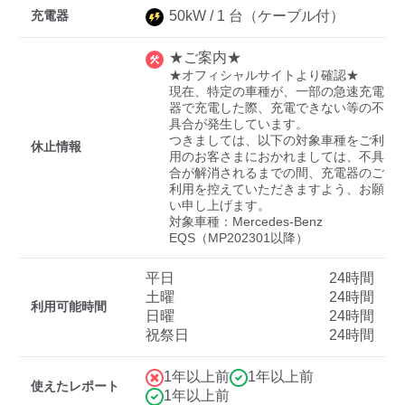
充電器
50
kW /
1
台
（ケーブル付）
★ご案内★
ディーラー
★オフィシャルサイトより確認★

現在、特定の車種が、一部の急速充電
三菱ディーラーを表示
日産ディーラーを表示
器で充電した際、充電できない等の不
具合が発生しています。

トヨタディーラーを表
つきましては、以下の対象車種をご利
休止情報
示
用のお客さまにおかれましては、不具
合が解消されるまでの間、充電器のご
利用を控えていただきますよう、お願
充電器の出力
い申し上げます。

対象車種：Mercedes-Benz 
すべて
中速-20kW-以上
急速-44kW-以上
EQS（MP202301以降）
平日
24時間
車種
土曜
24時間
利用可能時間
日曜
24時間
祝祭日
24時間
1年以上前
1年以上前
使えたレポート
1年以上前