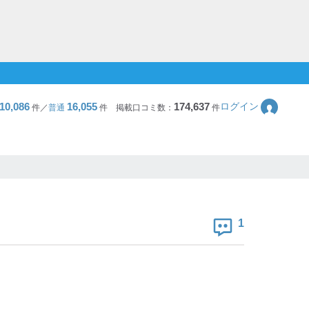
10,086
16,055
174,637
ログイン
件／
普通
件
掲載口コミ数：
件
1