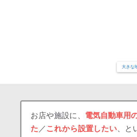
大きな
お店や施設に、
電気自動車用
た
／
これから設置したい
、と