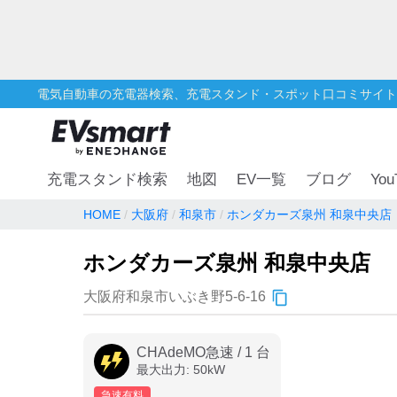
電気自動車の充電器検索、充電スタンド・スポット口コミサイト
You
充電スタンド検索
地図
EV一覧
ブログ
HOME
大阪府
和泉市
ホンダカーズ泉州 和泉中央店
ホンダカーズ泉州 和泉中央店
大阪府和泉市いぶき野5-6-16
CHAdeMO急速
/
1
台
最大出力:
50
kW
急速有料