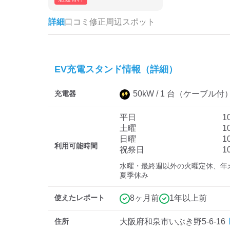
詳細
口コミ
修正
周辺スポット
EV充電スタンド情報（詳細）
充電器
50
kW /
1
台
（ケーブル付
平日
1
土曜
1
日曜
1
利用可能時間
祝祭日
1
水曜・最終週以外の火曜定休、年
夏季休み
使えたレポート
8ヶ月前
1年以上前
住所
大阪府和泉市いぶき野5-6-16