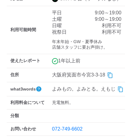
平日
9:00～19:00
土曜
9:00～19:00
ディーラー
日曜
利用不可
利用可能時間
祝祭日
利用不可
三菱ディーラーを表示
日産ディーラーを表示
年末年始・GW・夏季休み

トヨタディーラーを表
店舗スタッフに要お声掛け。
示
使えたレポート
1年以上前
充電器の出力
住所
大阪府箕面市今宮3-3-18
すべて
中速-20kW-以上
急速-44kW-以上
よみもの。よみとる。えもじ
what3words
車種
利用料金について
充電無料。
分類
お問い合わせ
072-749-6602