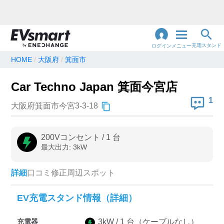
充電スタンド
ログイン
メニュー
HOME
大阪府
箕面市
閉
じ
地名・観光スポット・住所
Car Techno Japan 箕面今宮店
で検索
る
1
大阪府箕面市今宮3-3-18
充電器の種類
200Vコンセント
/
1
台
最大出力:
3
kW
急速充電器のみ表示
急速無料のみ表示
高速道路上のみ表示
24時間営業のみ表示
詳細
口コミ
修正
周辺スポット
EV充電スタンド情報（詳細）
認証システム
充電器
3
kW /
1
台
（ケーブルなし）
e-Mobility Power
EV充電エネチェンジ