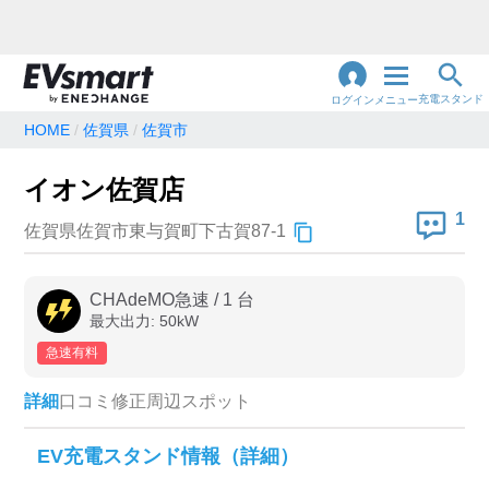
充電スタンド
ログイン
メニュー
HOME
佐賀県
佐賀市
閉
じ
地名・観光スポット・住所
イオン佐賀店
で検索
る
1
佐賀県佐賀市東与賀町下古賀87-1
充電器の種類
CHAdeMO急速
/
1
台
最大出力:
50
kW
急速充電器のみ表示
急速無料のみ表示
急速有料
高速道路上のみ表示
24時間営業のみ表示
詳細
口コミ
修正
周辺スポット
認証システム
EV充電スタンド情報（詳細）
e-Mobility Power
EV充電エネチェンジ