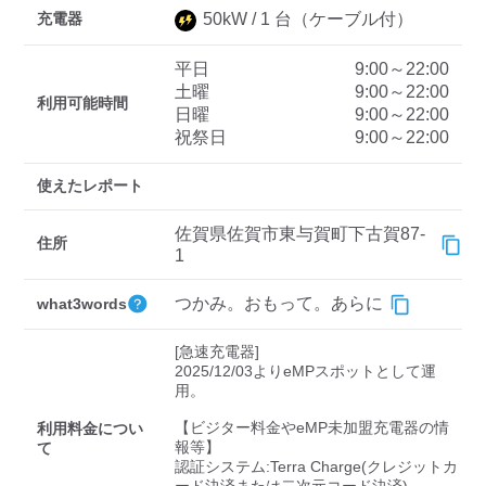
充電器
50
kW /
1
台
（ケーブル付）
平日
9:00～22:00
ディーラー
土曜
9:00～22:00
利用可能時間
日曜
9:00～22:00
三菱ディーラーを表示
日産ディーラーを表示
祝祭日
9:00～22:00
トヨタディーラーを表
示
使えたレポート
充電器の出力
佐賀県佐賀市東与賀町下古賀87-
住所
1
すべて
中速-20kW-以上
急速-44kW-以上
つかみ。おもって。あらに
what3words
車種
[急速充電器]

2025/12/03よりeMPスポットとして運
用。

【ビジター料金やeMP未加盟充電器の情
利用料金につい
報等】

て
認証システム:Terra Charge(クレジットカ