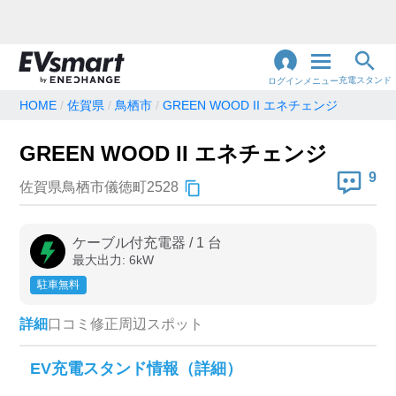
充電スタンド
ログイン
メニュー
HOME
佐賀県
鳥栖市
GREEN WOOD II エネチェンジ
閉
じ
地名・観光スポット・住所
GREEN WOOD II エネチェンジ
で検索
る
9
佐賀県鳥栖市儀徳町2528
充電器の種類
ケーブル付充電器
/
1
台
最大出力:
6
kW
急速充電器のみ表示
急速無料のみ表示
駐車無料
高速道路上のみ表示
24時間営業のみ表示
詳細
口コミ
修正
周辺スポット
認証システム
EV充電スタンド情報（詳細）
e-Mobility Power
EV充電エネチェンジ