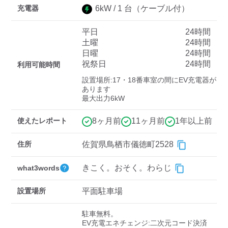
充電器
6
kW /
1
台
（ケーブル付）
平日
24時間
ディーラー
土曜
24時間
日曜
24時間
三菱ディーラーを表示
日産ディーラーを表示
祝祭日
24時間
利用可能時間
トヨタディーラーを表
設置場所:17・18番車室の間にEV充電器が
示
あります

最大出力6kW
充電器の出力
使えたレポート
8ヶ月前
11ヶ月前
1年以上前
すべて
中速-20kW-以上
急速-44kW-以上
住所
佐賀県鳥栖市儀徳町2528
車種
きこく。おそく。わらじ
what3words
設置場所
平面駐車場
駐車無料。

EV充電エネチェンジ:二次元コード決済
