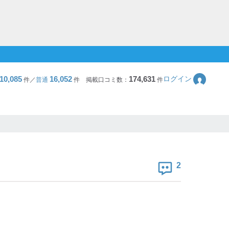
10,085
16,052
174,631
ログイン
件／
普通
件
掲載口コミ数：
件
2