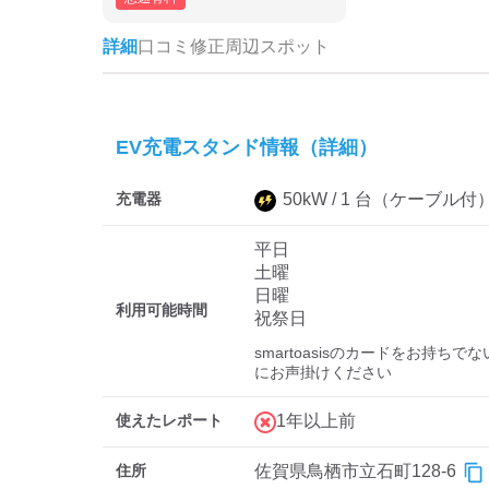
詳細
口コミ
修正
周辺スポット
EV充電スタンド情報（詳細）
充電器
50
kW /
1
台
（ケーブル付
平日
土曜
日曜
利用可能時間
祝祭日
smartoasisのカードをお持ち
にお声掛けください
使えたレポート
1年以上前
住所
佐賀県鳥栖市立石町128-6