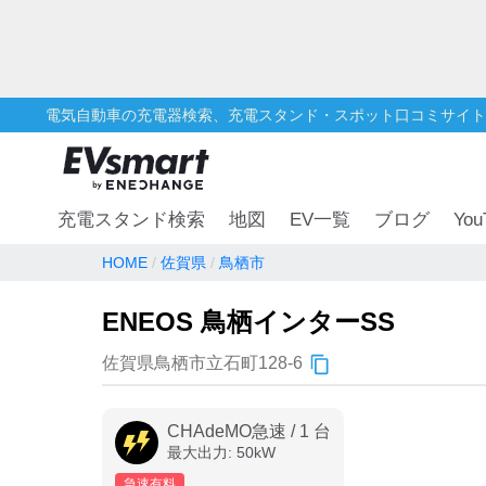
電気自動車の充電器検索、充電スタンド・スポット口コミサイト
You
充電スタンド検索
地図
EV一覧
ブログ
HOME
佐賀県
鳥栖市
ENEOS 鳥栖インターSS
佐賀県鳥栖市立石町128-6
CHAdeMO急速
/
1
台
最大出力:
50
kW
急速有料