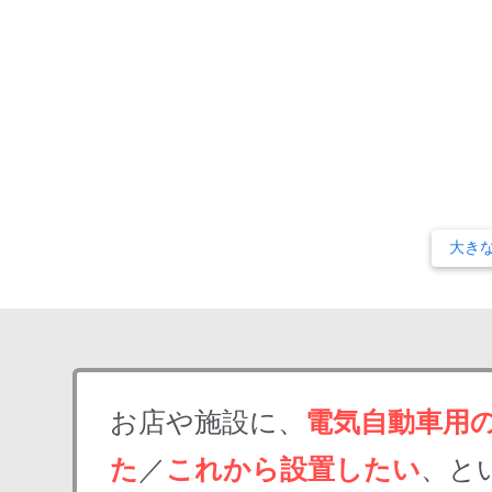
大き
お店や施設に、
電気自動車用
た
／
これから設置したい
、と