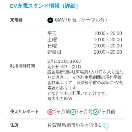
EV充電スタンド情報（詳細）
充電器
6
kW /
6
台
（ケーブル付）
ディーラー
三菱ディーラーを表示
日産ディーラーを表示
平日
10:00～20:00
土曜
10:00～20:00
トヨタディーラーを表
日曜
10:00～20:00
示
祝祭日
10:00～20:00
2月は10:00-19:00

充電器の出力
利用可能時間
定休日:年1回(2月)

設置場所:第4駐車場第1入り口を入り道な
すべて
中速-20kW-以上
急速-44kW-以上
りに直進し、立体駐車場側面の屋外平置
き駐車エリア、連絡橋手前の車室にEV充
電器があります。

どなたでもご利用いただけます。

車種
最大出力6kW
使えたレポート
4ヶ月前
7ヶ月前
7ヶ月前
住所
佐賀県鳥栖市弥生が丘8-1