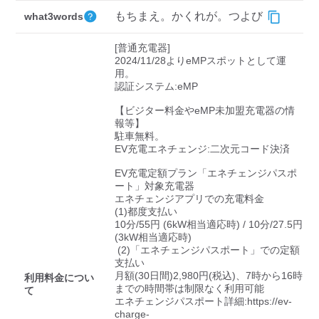
検索する
もちまえ。かくれが。つよび
what3words
[普通充電器]

2024/11/28よりeMPスポットとして運
用。

認証システム:eMP

【ビジター料金やeMP未加盟充電器の情
報等】

駐車無料。

EV充電エネチェンジ:二次元コード決済

EV充電定額プラン「エネチェンジパスポ
ート」対象充電器

エネチェンジアプリでの充電料金

(1)都度支払い

10分/55円 (6kW相当適応時) / 10分/27.5円 
(3kW相当適応時)

 (2)「エネチェンジパスポート」での定額
支払い

月額(30日間)2,980円(税込)、7時から16時
利用料金につい
までの時間帯は制限なく利用可能

て
エネチェンジパスポート詳細:https://ev-
charge-