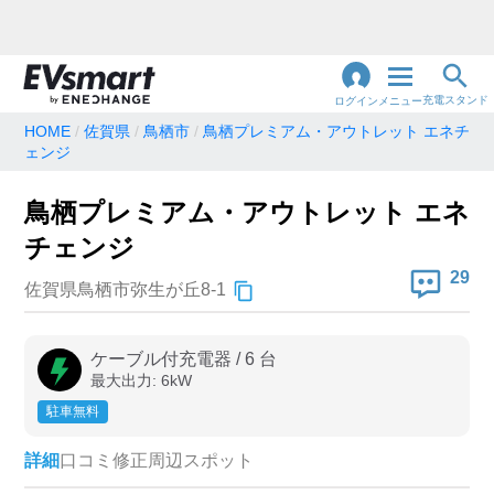
充電スタンド
ログイン
メニュー
HOME
佐賀県
鳥栖市
鳥栖プレミアム・アウトレット エネチ
ェンジ
閉
じ
地名・観光スポット・住所
で検索
る
鳥栖プレミアム・アウトレット エネ
チェンジ
29
佐賀県鳥栖市弥生が丘8-1
充電器の種類
急速充電器のみ表示
急速無料のみ表示
ケーブル付充電器
/
6
台
高速道路上のみ表示
24時間営業のみ表示
最大出力:
6
kW
駐車無料
認証システム
詳細
口コミ
修正
周辺スポット
e-Mobility Power
EV充電エネチェンジ