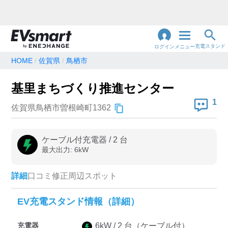
充電スタンド
ログイン
メニュー
HOME
佐賀県
鳥栖市
閉
じ
地名・観光スポット・住所
基里まちづくり推進センター
で検索
る
1
佐賀県鳥栖市曽根崎町1362
充電器の種類
ケーブル付充電器
/
2
台
最大出力:
6
kW
急速充電器のみ表示
急速無料のみ表示
高速道路上のみ表示
24時間営業のみ表示
詳細
口コミ
修正
周辺スポット
EV充電スタンド情報（詳細）
認証システム
充電器
6
kW /
2
台
（ケーブル付）
e-Mobility Power
EV充電エネチェンジ