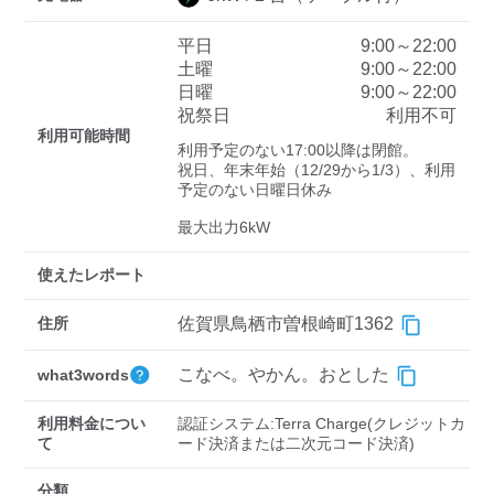
平日
9:00～22:00
土曜
9:00～22:00
ディーラー
日曜
9:00～22:00
祝祭日
利用不可
三菱ディーラーを表示
日産ディーラーを表示
利用可能時間
利用予定のない17:00以降は閉館。

トヨタディーラーを表
祝日、年末年始（12/29から1/3）、利用
示
予定のない日曜日休み

最大出力6kW
充電器の出力
使えたレポート
すべて
中速-20kW-以上
急速-44kW-以上
住所
佐賀県鳥栖市曽根崎町1362
車種
こなべ。やかん。おとした
what3words
利用料金につい
認証システム:Terra Charge(クレジットカ
て
分類