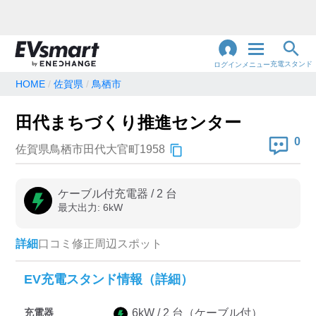
充電スタンド
ログイン
メニュー
HOME
佐賀県
鳥栖市
閉
じ
地名・観光スポット・住所
田代まちづくり推進センター
で検索
る
0
佐賀県鳥栖市田代大官町1958
充電器の種類
ケーブル付充電器
/
2
台
最大出力:
6
kW
急速充電器のみ表示
急速無料のみ表示
高速道路上のみ表示
24時間営業のみ表示
詳細
口コミ
修正
周辺スポット
EV充電スタンド情報（詳細）
認証システム
充電器
6
kW /
2
台
（ケーブル付）
e-Mobility Power
EV充電エネチェンジ