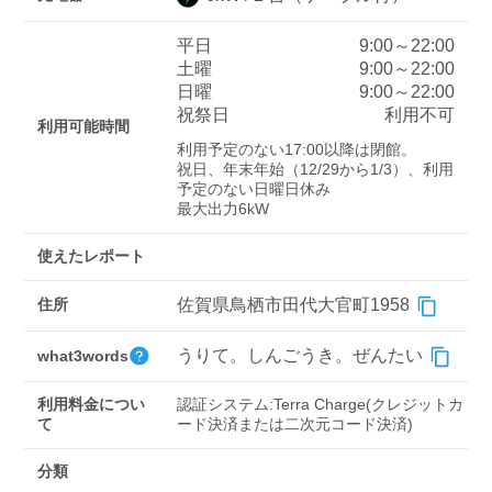
平日
9:00～22:00
土曜
9:00～22:00
ディーラー
日曜
9:00～22:00
祝祭日
利用不可
三菱ディーラーを表示
日産ディーラーを表示
利用可能時間
利用予定のない17:00以降は閉館。

トヨタディーラーを表
祝日、年末年始（12/29から1/3）、利用
示
予定のない日曜日休み

最大出力6kW
充電器の出力
使えたレポート
すべて
中速-20kW-以上
急速-44kW-以上
住所
佐賀県鳥栖市田代大官町1958
車種
うりて。しんごうき。ぜんたい
what3words
利用料金につい
認証システム:Terra Charge(クレジットカ
て
分類