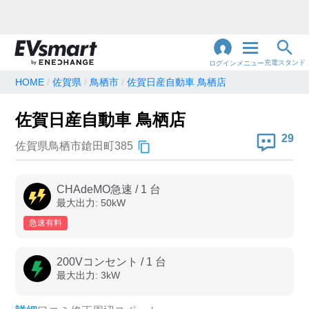
充電スタンド
ログイン
メニュー
HOME
佐賀県
鳥栖市
佐賀日産自動車 鳥栖店
閉
じ
地名・観光スポット・住所
佐賀日産自動車 鳥栖店
で検索
る
29
佐賀県鳥栖市鎗田町385
充電器の種類
CHAdeMO急速
/
1
台
最大出力:
50
kW
急速充電器のみ表示
急速無料のみ表示
急速有料
高速道路上のみ表示
24時間営業のみ表示
200Vコンセント
/
1
台
最大出力:
3
kW
認証システム
e-Mobility Power
EV充電エネチェンジ