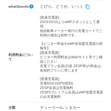
検索する
とびら。どうせ。いっく
what3words
[急速充電器]

2023/10/10よりeMPスポットとして運
用。

他自動車メーカー発行の充電カードでご
利用の場合は有料です。

【ビジター料金やeMP未加盟充電器の情
報等】

[急速充電器]

利用料金につい
ビジター利用料金はWebサイト等でご確
て
認ください 

充電プラン会員(日産 ZESP等)の料金は、
各契約プランに準じます

[普通充電器]

充電60分100円(税別)

ZESP会員は充電無料

ZESP3プレミアム会員はeMP加盟充電器
のみ充電無料
分類
ディーラー/レンタカー