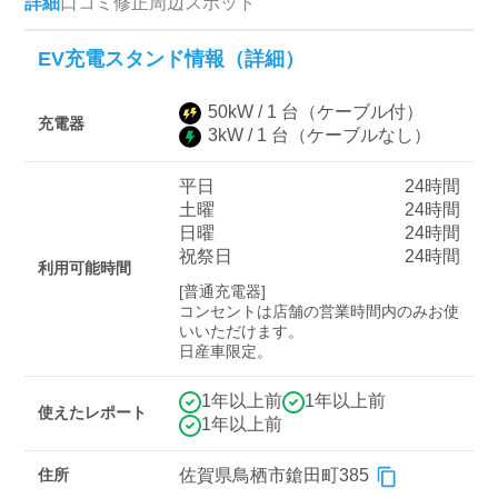
詳細
口コミ
修正
周辺スポット
EV充電スタンド情報（詳細）
ディーラー
50
kW /
1
台
（ケーブル付）
三菱ディーラーを表示
日産ディーラーを表示
充電器
3
kW /
1
台
（ケーブルなし）
トヨタディーラーを表
示
平日
24時間
土曜
24時間
日曜
24時間
充電器の出力
祝祭日
24時間
利用可能時間
すべて
中速-20kW-以上
急速-44kW-以上
[普通充電器]

コンセントは店舗の営業時間内のみお使
いいただけます。

日産車限定。
車種
1年以上前
1年以上前
使えたレポート
1年以上前
住所
佐賀県鳥栖市鎗田町385