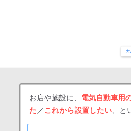
大
お店や施設に、
電気自動車用
た
／
これから設置したい
、と