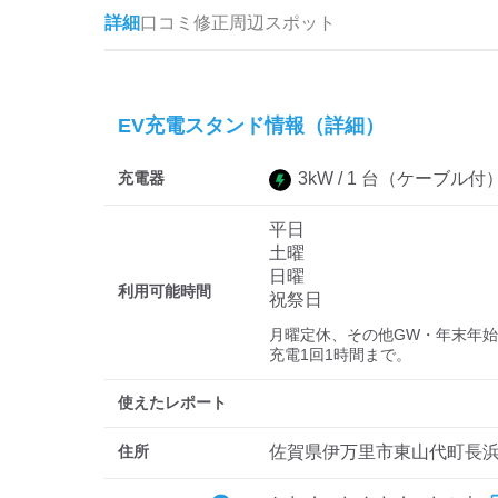
詳細
口コミ
修正
周辺スポット
EV充電スタンド情報（詳細）
充電器
3
kW /
1
台
（ケーブル付
平日
土曜
日曜
利用可能時間
祝祭日
月曜定休、その他GW・年末年始
充電1回1時間まで。
使えたレポート
住所
佐賀県伊万里市東山代町長浜14