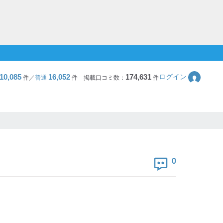
10,085
16,052
174,631
ログイン
件／
普通
件
掲載口コミ数：
件
0