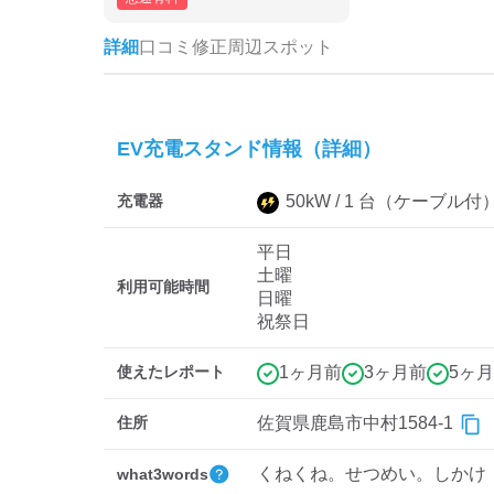
詳細
口コミ
修正
周辺スポット
EV充電スタンド情報（詳細）
充電器
50
kW /
1
台
（ケーブル付
平日
土曜
利用可能時間
日曜
祝祭日
使えたレポート
1ヶ月前
3ヶ月前
5ヶ
住所
佐賀県鹿島市中村1584-1
くねくね。せつめい。しかけ
what3words