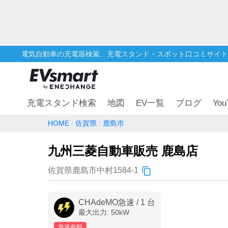
電気自動車の充電器検索、充電スタンド・スポット口コミサイト
You
充電スタンド検索
地図
EV一覧
ブログ
HOME
佐賀県
鹿島市
九州三菱自動車販売 鹿島店
佐賀県鹿島市中村1584-1
CHAdeMO急速
/
1
台
最大出力:
50
kW
急速有料