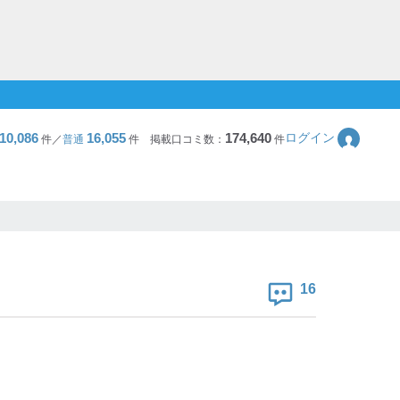
10,086
16,055
174,640
ログイン
件／
普通
件
掲載口コミ数：
件
16