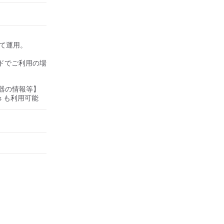
して運用。

ドでご利用の場
器の情報等】
