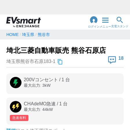
充電スタンド
ログイン
メニュー
HOME
埼玉県
熊谷市
閉
じ
地名・観光スポット・住所
埼北三菱自動車販売 熊谷石原店
で検索
る
18
埼玉県熊谷市石原183-1
充電器の種類
200Vコンセント
/
1
台
最大出力:
3
kW
急速充電器のみ表示
急速無料のみ表示
高速道路上のみ表示
24時間営業のみ表示
CHAdeMO急速
/
1
台
最大出力:
44
kW
急速有料
認証システム
e-Mobility Power
EV充電エネチェンジ