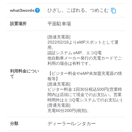
ひざし。こぼれる。つめこむ
what3words
設置場所
平面駐車場
[急速充電器]

2022/02/18よりeMPスポットとして運
用。

認証システム:eMP、エコQ電

他自動車メーカー発行の充電カードでご
利用の場合は有料です。

利用料金につい
【ビジター料金やeMP未加盟充電器の情
て
報等】

[急速充電器]

ビジター料金:1回30分税込500円(営業時
間内は店頭にて現金でのお支払い。営業
時間外はエコQ電システムでのお支払い)

[普通充電器]

充電60分200円(税別)。
分類
ディーラー/レンタカー