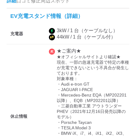
詳細
口コミ
修正
周辺スポット
EV充電スタンド情報（詳細）
ディーラー
3
kW /
1
台
（ケーブルなし）
三菱ディーラーを表示
日産ディーラーを表示
充電器
44
kW /
1
台
（ケーブル付）
トヨタディーラーを表
示
★ご案内★
★オフィシャルサイトより確認★

現在、一部の急速充電器で特定の車種
充電器の出力
が充電できないという不具合が発生し
ております。

すべて
中速-20kW-以上
急速-44kW-以上
対象車種：

・Audi e-tron GT

・JAGUAR I-PACE

・Mercedes-Benz EQA（MP202201
車種
以降）、EQB（MP202201以降）

・三菱自動車工業 アウトランダー
PHEV（2021年12月16日発売以降の
休止情報
モデル）

・Porsche Taycan

・TESLA Model 3

・BMW iX、i7、i4、iX1、iX2、iX3、