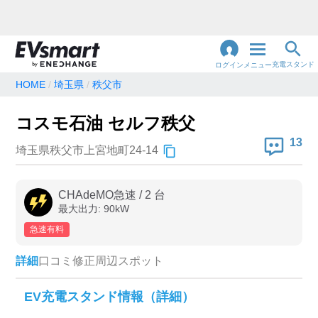
充電スタンド
ログイン
メニュー
HOME
埼玉県
秩父市
閉
じ
地名・観光スポット・住所
コスモ石油 セルフ秩父
で検索
る
13
埼玉県秩父市上宮地町24-14
充電器の種類
CHAdeMO急速
/
2
台
最大出力:
90
kW
急速充電器のみ表示
急速無料のみ表示
急速有料
高速道路上のみ表示
24時間営業のみ表示
詳細
口コミ
修正
周辺スポット
認証システム
EV充電スタンド情報（詳細）
e-Mobility Power
EV充電エネチェンジ