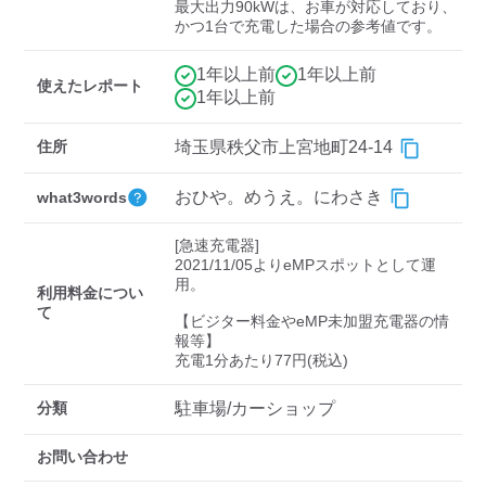
検索する
最大出力90kWは、お車が対応しており、
かつ1台で充電した場合の参考値です。
1年以上前
1年以上前
使えたレポート
1年以上前
住所
埼玉県秩父市上宮地町24-14
おひや。めうえ。にわさき
what3words
[急速充電器]

2021/11/05よりeMPスポットとして運
用。

利用料金につい
て
【ビジター料金やeMP未加盟充電器の情
報等】

充電1分あたり77円(税込)
分類
駐車場/カーショップ
お問い合わせ