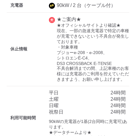
充電器
90
kW /
2
台
（ケーブル付）
★ご案内★
ディーラー
★オフィシャルサイトより確認★

現在、一部の急速充電器で特定の車種
三菱ディーラーを表示
日産ディーラーを表示
が充電できないという不具合が発生し
ております。

トヨタディーラーを表
・対象車種

休止情報
示
プジョーe-208・e-2008、

シトロエンË-C4、

DS3 CROSSBACK E-TENSE

充電器の出力
不具合解消までの間、上記車種のお客
様には充電器のご利用を控えていただ
すべて
中速-20kW-以上
急速-44kW-以上
きますよう、お願い申し上げます。
平日
24時間
車種
土曜
24時間
日曜
24時間
祝祭日
24時間
利用可能時間
90kWの充電器が1基(2台同時に充電可)あ
ります。

★データチームより★
