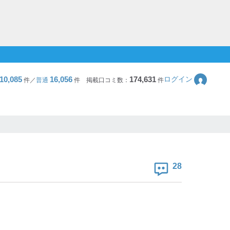
10,085
16,056
174,631
ログイン
件／
普通
件
掲載口コミ数：
件
28