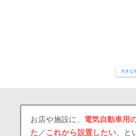
大きな
お店や施設に、
電気自動車用
た
／
これから設置したい
、と