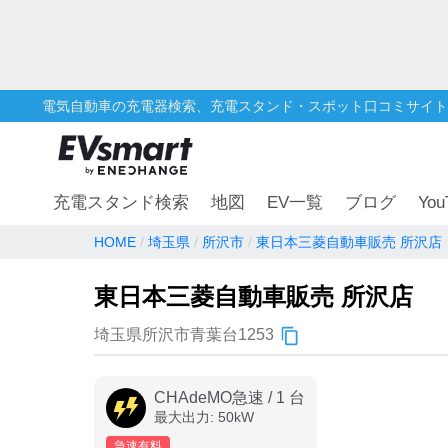
電気自動車の充電器検索、充電スタンド・スポット口コミサイト
You
充電スタンド検索
地図
EV一覧
ブログ
HOME
埼玉県
所沢市
東日本三菱自動車販売 所沢店
東日本三菱自動車販売 所沢店
埼玉県所沢市青葉台1253
CHAdeMO急速
/
1
台
最大出力:
50
kW
急速有料