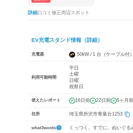
詳細
口コミ
修正
周辺スポット
EV充電スタンド情報（詳細）
充電器
50
kW /
1
台
（ケーブル付
平日
土曜
利用可能時間
日曜
祝祭日
使えたレポート
16日前
22日前
5ヶ月
住所
埼玉県所沢市青葉台1253
くっつく。すでに。ぬいぐる
what3words