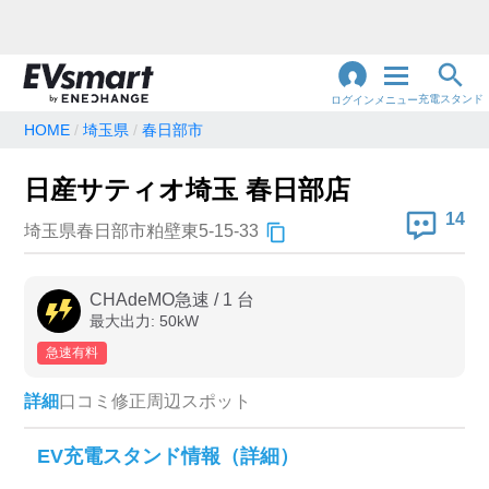
充電スタンド
ログイン
メニュー
HOME
埼玉県
春日部市
閉
じ
地名・観光スポット・住所
日産サティオ埼玉 春日部店
で検索
る
14
埼玉県春日部市粕壁東5-15-33
充電器の種類
CHAdeMO急速
/
1
台
最大出力:
50
kW
急速充電器のみ表示
急速無料のみ表示
急速有料
高速道路上のみ表示
24時間営業のみ表示
詳細
口コミ
修正
周辺スポット
認証システム
EV充電スタンド情報（詳細）
e-Mobility Power
EV充電エネチェンジ