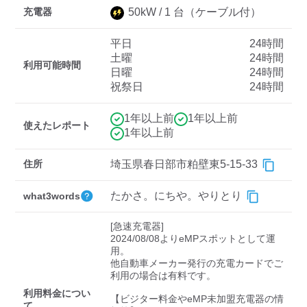
充電器
50
kW /
1
台
（ケーブル付）
平日
24時間
ディーラー
土曜
24時間
利用可能時間
日曜
24時間
三菱ディーラーを表示
日産ディーラーを表示
祝祭日
24時間
トヨタディーラーを表
示
1年以上前
1年以上前
使えたレポート
1年以上前
充電器の出力
住所
埼玉県春日部市粕壁東5-15-33
すべて
中速-20kW-以上
急速-44kW-以上
たかさ。にちや。やりとり
what3words
車種
[急速充電器]

2024/08/08よりeMPスポットとして運
用。

他自動車メーカー発行の充電カードでご
利用の場合は有料です。

利用料金につい
【ビジター料金やeMP未加盟充電器の情
て