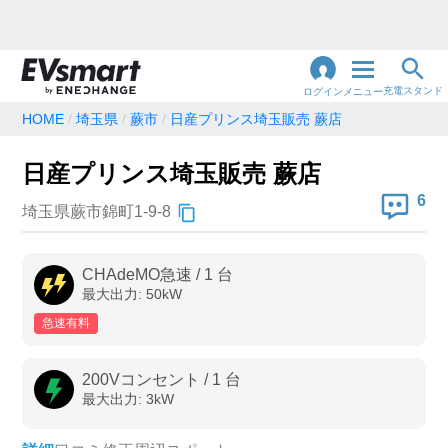
充電スタンド
ログイン
メニュー
HOME
埼玉県
蕨市
日産プリンス埼玉販売 蕨店
閉
じ
地名・観光スポット・住所
日産プリンス埼玉販売 蕨店
で検索
る
6
埼玉県蕨市錦町1-9-8
充電器の種類
CHAdeMO急速
/
1
台
最大出力:
50
kW
急速充電器のみ表示
急速無料のみ表示
急速有料
高速道路上のみ表示
24時間営業のみ表示
200Vコンセント
/
1
台
最大出力:
3
kW
認証システム
e-Mobility Power
EV充電エネチェンジ