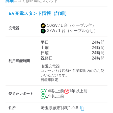
詳細
口コミ
修正
周辺スポット
EV充電スタンド情報（詳細）
ディーラー
50
kW /
1
台
（ケーブル付）
三菱ディーラーを表示
日産ディーラーを表示
充電器
3
kW /
1
台
（ケーブルなし）
トヨタディーラーを表
示
平日
24時間
土曜
24時間
日曜
24時間
充電器の出力
祝祭日
24時間
利用可能時間
すべて
中速-20kW-以上
急速-44kW-以上
[普通充電器]

コンセントは店舗の営業時間内のみお使
いいただけます。

日産車限定。
車種
1年以上前
1年以上前
使えたレポート
1年以上前
住所
埼玉県蕨市錦町1-9-8