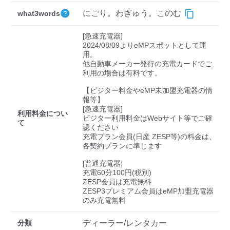
検索する
にごり。わぎゅう。このむ
what3words
[急速充電器]

2024/08/09よりeMPスポットとして運
用。

他自動車メーカー発行の充電カードでご
利用の場合は有料です。

【ビジター料金やeMP未加盟充電器の情
報等】

[急速充電器]

利用料金につい
ビジター利用料金はWebサイト等でご確
て
認ください 

充電プラン会員(日産 ZESP等)の料金は、
各契約プランに準じます

[普通充電器]

充電60分100円(税別)

ZESP会員は充電無料

ZESP3プレミアム会員はeMP加盟充電器
のみ充電無料
分類
ディーラー/レンタカー