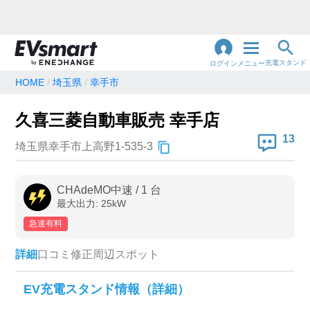
充電スタンド
ログイン
メニュー
HOME
埼玉県
幸手市
閉
じ
地名・観光スポット・住所
久喜三菱自動車販売 幸手店
で検索
る
13
埼玉県幸手市上高野1-535-3
充電器の種類
CHAdeMO中速
/
1
台
最大出力:
25
kW
急速充電器のみ表示
急速無料のみ表示
急速有料
高速道路上のみ表示
24時間営業のみ表示
詳細
口コミ
修正
周辺スポット
認証システム
EV充電スタンド情報（詳細）
e-Mobility Power
EV充電エネチェンジ