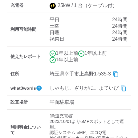
充電器
25
kW /
1
台
（ケーブル付）
平日
24時間
ディーラー
土曜
24時間
利用可能時間
日曜
24時間
三菱ディーラーを表示
日産ディーラーを表示
祝祭日
24時間
トヨタディーラーを表
示
1年以上前
1年以上前
使えたレポート
1年以上前
充電器の出力
住所
埼玉県幸手市上高野1-535-3
すべて
中速-20kW-以上
急速-44kW-以上
しゃもじ。ざりがに。よていび
what3words
車種
設置場所
平面駐車場
[急速充電器]

2023/10/01よりeMPスポットとして運
利用料金につい
用。

て
認証システム:eMP、エコQ電
