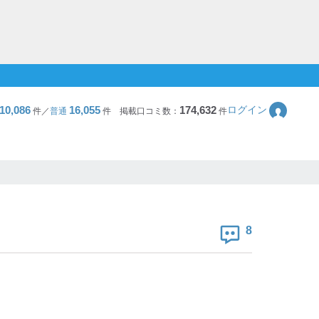
10,086
16,055
174,632
ログイン
件／
普通
件
掲載口コミ数：
件
8