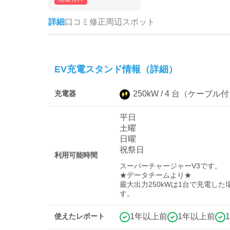
詳細
口コミ
修正
周辺スポット
EV充電スタンド情報（詳細）
充電器
250
kW /
4
台
（ケーブル付
平日
土曜
日曜
祝祭日
利用可能時間
スーパーチャージャーV3です。

★データチームより★

最大出力250kWは1台で充電し
す。
使えたレポート
1年以上前
1年以上前