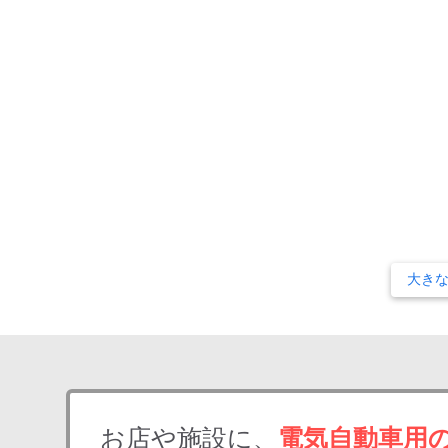
大き
お店や施設に、
電気自動車用