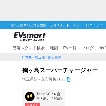
電気自動車の充電器検索、充電スタンド・スポット口コミサイト
You
充電スタンド検索
地図
EV一覧
ブログ
HOME
埼玉県
鶴ヶ島市
鶴ヶ島スーパーチャージャー
埼玉県鶴ヶ島市脚折2131
TeslaSC
/
4
台
最大出力:
250
kW
急速有料