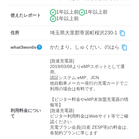
検索する
1年以上前
1年以上前
使えたレポート
1年以上前
住所
埼玉県大里郡寄居町桜沢230-1
かたまり。しゅくだい。のはら
what3words
[急速充電器]

2019/03/08よりeMPスポットとして運
用。

認証システム:eMP、JCN

他自動車メーカー発行の充電カードでご
利用の場合は有料です。

【ビジター料金やeMP未加盟充電器の情
報等】

利用料金につい
[急速充電器]

て
ビジター利用料金はWebサイト等でご確
認ください 

充電プラン会員(日産 ZESP等)の料金は、
各契約プランに準じます
