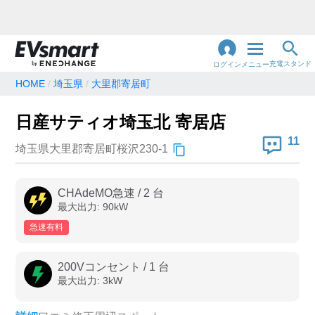
充電スタンド
ログイン
メニュー
HOME
埼玉県
大里郡寄居町
閉
じ
地名・観光スポット・住所
日産サティオ埼玉北 寄居店
で検索
る
11
埼玉県大里郡寄居町桜沢230-1
充電器の種類
CHAdeMO急速
/
2
台
最大出力:
90
kW
急速充電器のみ表示
急速無料のみ表示
急速有料
高速道路上のみ表示
24時間営業のみ表示
200Vコンセント
/
1
台
最大出力:
3
kW
認証システム
e-Mobility Power
EV充電エネチェンジ