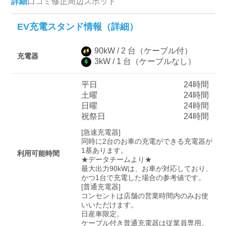
詳細
口コミ
修正
周辺スポット
EV充電スタンド情報（詳細）
ディーラー
90
kW /
2
台
（ケーブル付）
三菱ディーラーを表示
日産ディーラーを表示
充電器
3
kW /
1
台
（ケーブルなし）
トヨタディーラーを表
示
平日
24時間
土曜
24時間
日曜
24時間
充電器の出力
祝祭日
24時間
すべて
中速-20kW-以上
急速-44kW-以上
[急速充電器]

同時に2台のお車の充電ができる充電器が
1基あります。

利用可能時間
★データチームより★

車種
最大出力90kWは、お車が対応しており、
かつ1台で充電した場合の参考値です。

[普通充電器]

コンセントは店舗の営業時間内のみお使
いいただけます。

日産車限定。

ケーブル付き普通充電器は従業員専用。