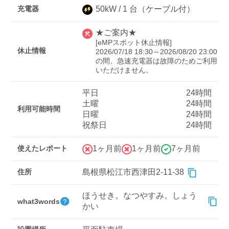
充電器
50
kW /
1
台
（ケーブル付）
★ご案内★
ディーラー
[eMPスポット休止情報]

休止情報
2026/07/18 18:30～2026/08/20 23:00
三菱ディーラーを表示
日産ディーラーを表示
の間、急速充電器は故障のためご利用
いただけません。
トヨタディーラーを表
示
平日
24時間
土曜
24時間
利用可能時間
充電器の出力
日曜
24時間
祝祭日
24時間
すべて
中速-20kW-以上
急速-44kW-以上
使えたレポート
1ヶ月前
1ヶ月前
7ヶ月前
車種
住所
島根県松江市西津田2-11-38
ほうせき。なつやすみ。しょう
what3words
かい