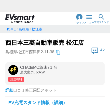
充電スタンド
ログイン
メニュー
HOME
島根県
松江市
閉
じ
地名・観光スポット・住所
西日本三菱自動車販売 松江店
で検索
る
25
島根県松江市西津田2-11-38
充電器の種類
CHAdeMO急速
/
1
台
最大出力:
50
kW
急速充電器のみ表示
急速無料のみ表示
急速有料
高速道路上のみ表示
24時間営業のみ表示
詳細
口コミ
修正
周辺スポット
認証システム
EV充電スタンド情報（詳細）
e-Mobility Power
EV充電エネチェンジ