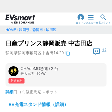
充電スタンド
ログイン
メニュー
HOME
静岡県
静岡市
駿河区
閉
じ
地名・観光スポット・住所
日産プリンス静岡販売 中吉田店
で検索
る
12
静岡県静岡市駿河区中吉田14-29
充電器の種類
CHAdeMO急速
/
2
台
最大出力:
50
kW
急速充電器のみ表示
急速無料のみ表示
急速有料
高速道路上のみ表示
24時間営業のみ表示
詳細
口コミ
修正
周辺スポット
認証システム
EV充電スタンド情報（詳細）
e-Mobility Power
EV充電エネチェンジ