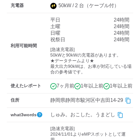
充電器
50
kW /
2
台
（ケーブル付）
平日
24時間
ディーラー
土曜
24時間
日曜
24時間
三菱ディーラーを表示
日産ディーラーを表示
祝祭日
24時間
トヨタディーラーを表
利用可能時間
[急速充電器]

示
50kWと90kWの充電器があります。

★データチームより★

最大出力90kWは、お車が対応している場
充電器の出力
合の参考値です。
すべて
中速-20kW-以上
急速-44kW-以上
使えたレポート
7ヶ月前
1年以上前
1年以上前
車種
住所
静岡県静岡市駿河区中吉田14-29
しゅみ。おこした。うまどし
what3words
[急速充電器]

2024/11/01よりeMPスポットとして運
用。
