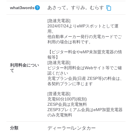
検索する
あさって。すりみ。むらす
what3words
[急速充電器]

2024/07/24よりeMPスポットとして運
用。

他自動車メーカー発行の充電カードでご
利用の場合は有料です。

【ビジター料金やeMP未加盟充電器の情
報等】

[急速充電器]

利用料金につい
ビジター利用料金はWebサイト等でご確
て
認ください 

充電プラン会員(日産 ZESP等)の料金は、
各契約プランに準じます

[普通充電器]

充電60分100円(税別)

ZESP会員は充電無料

ZESP3プレミアム会員はeMP加盟充電器
のみ充電無料
分類
ディーラー/レンタカー