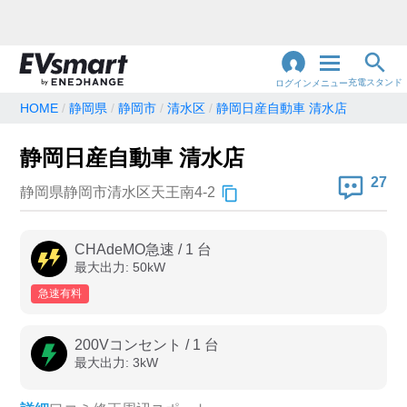
充電スタンド
ログイン
メニュー
HOME
静岡県
静岡市
清水区
静岡日産自動車 清水店
閉
じ
地名・観光スポット・住所
静岡日産自動車 清水店
で検索
る
27
静岡県静岡市清水区天王南4-2
充電器の種類
CHAdeMO急速
/
1
台
最大出力:
50
kW
急速充電器のみ表示
急速無料のみ表示
急速有料
高速道路上のみ表示
24時間営業のみ表示
200Vコンセント
/
1
台
最大出力:
3
kW
認証システム
e-Mobility Power
EV充電エネチェンジ