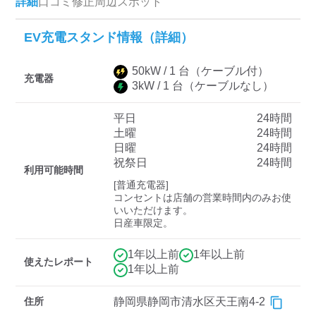
詳細
口コミ
修正
周辺スポット
EV充電スタンド情報（詳細）
ディーラー
50
kW /
1
台
（ケーブル付）
三菱ディーラーを表示
日産ディーラーを表示
充電器
3
kW /
1
台
（ケーブルなし）
トヨタディーラーを表
示
平日
24時間
土曜
24時間
日曜
24時間
充電器の出力
祝祭日
24時間
利用可能時間
すべて
中速-20kW-以上
急速-44kW-以上
[普通充電器]

コンセントは店舗の営業時間内のみお使
いいただけます。

日産車限定。
車種
1年以上前
1年以上前
使えたレポート
1年以上前
住所
静岡県静岡市清水区天王南4-2