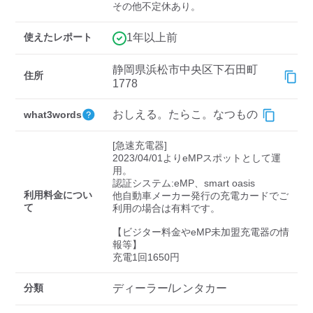
検索する
その他不定休あり。
使えたレポート
1年以上前
静岡県浜松市中央区下石田町
住所
1778
おしえる。たらこ。なつもの
what3words
[急速充電器]

2023/04/01よりeMPスポットとして運
用。

認証システム:eMP、smart oasis

利用料金につい
他自動車メーカー発行の充電カードでご
て
利用の場合は有料です。

【ビジター料金やeMP未加盟充電器の情
報等】

充電1回1650円
分類
ディーラー/レンタカー