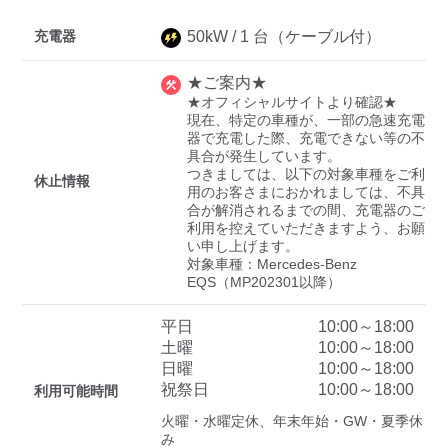
充電器
50
kW /
1
台
（ケーブル付）
ディーラー
★ご案内★
★オフィシャルサイトより確認★

三菱ディーラーを表示
日産ディーラーを表示
現在、特定の車種が、一部の急速充電
器で充電した際、充電できない等の不
トヨタディーラーを表
具合が発生しています。

示
つきましては、以下の対象車種をご利
休止情報
用のお客さまにおかれましては、不具
合が解消されるまでの間、充電器のご
充電器の出力
利用を控えていただきますよう、お願
い申し上げます。

すべて
中速-20kW-以上
急速-44kW-以上
対象車種：Mercedes-Benz 
EQS（MP202301以降）
車種
平日
10:00～18:00
土曜
10:00～18:00
日曜
10:00～18:00
祝祭日
10:00～18:00
利用可能時間
火曜・水曜定休、年末年始・GW・夏季休
み
