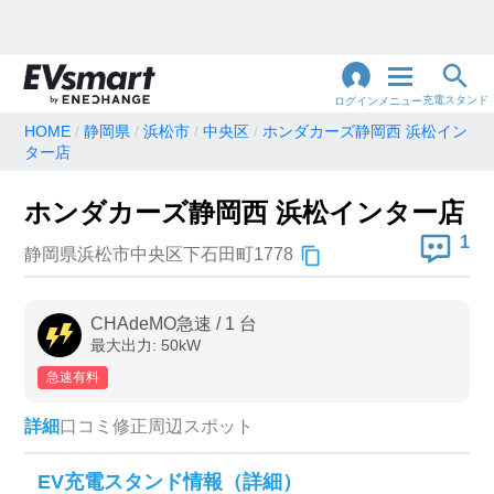
充電スタンド
ログイン
メニュー
HOME
静岡県
浜松市
中央区
ホンダカーズ静岡西 浜松イン
ター店
閉
じ
地名・観光スポット・住所
で検索
る
ホンダカーズ静岡西 浜松インター店
1
静岡県浜松市中央区下石田町1778
充電器の種類
CHAdeMO急速
/
1
台
急速充電器のみ表示
急速無料のみ表示
最大出力:
50
kW
高速道路上のみ表示
24時間営業のみ表示
急速有料
詳細
口コミ
修正
周辺スポット
認証システム
EV充電スタンド情報（詳細）
e-Mobility Power
EV充電エネチェンジ