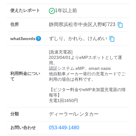
検索する
使えたレポート
1年以上前
住所
静岡県浜松市中央区入野町723
ずしり。かれら。けんめい
what3words
[急速充電器]

2023/04/01よりeMPスポットとして運
用。

認証システム:eMP、smart oasis

利用料金につい
他自動車メーカー発行の充電カードでご
て
利用の場合は有料です。

【ビジター料金やeMP未加盟充電器の情
報等】

充電1回1650円
分類
ディーラー/レンタカー
お問い合わせ
053-449-1480