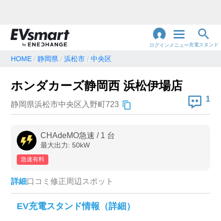
充電スタンド
ログイン
メニュー
HOME
静岡県
浜松市
中央区
閉
じ
地名・観光スポット・住所
ホンダカーズ静岡西 浜松伊場店
で検索
る
1
静岡県浜松市中央区入野町723
充電器の種類
CHAdeMO急速
/
1
台
最大出力:
50
kW
急速充電器のみ表示
急速無料のみ表示
急速有料
高速道路上のみ表示
24時間営業のみ表示
詳細
口コミ
修正
周辺スポット
認証システム
EV充電スタンド情報（詳細）
e-Mobility Power
EV充電エネチェンジ