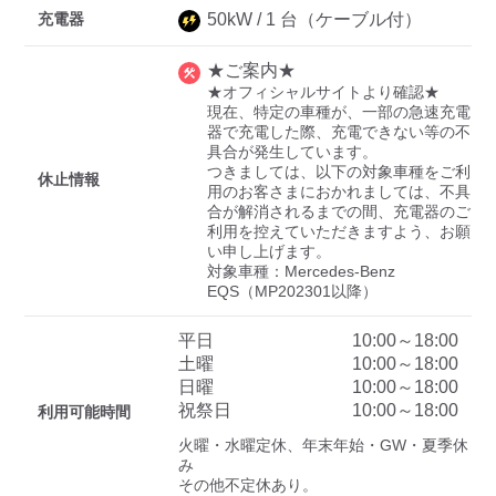
充電器
50
kW /
1
台
（ケーブル付）
★ご案内★
ディーラー
★オフィシャルサイトより確認★

現在、特定の車種が、一部の急速充電
三菱ディーラーを表示
日産ディーラーを表示
器で充電した際、充電できない等の不
具合が発生しています。

トヨタディーラーを表
つきましては、以下の対象車種をご利
休止情報
示
用のお客さまにおかれましては、不具
合が解消されるまでの間、充電器のご
利用を控えていただきますよう、お願
充電器の出力
い申し上げます。

対象車種：Mercedes-Benz 
すべて
中速-20kW-以上
急速-44kW-以上
EQS（MP202301以降）
平日
10:00～18:00
車種
土曜
10:00～18:00
日曜
10:00～18:00
祝祭日
10:00～18:00
利用可能時間
火曜・水曜定休、年末年始・GW・夏季休
み

その他不定休あり。