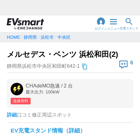
充電スタンド
ログイン
メニュー
HOME
静岡県
浜松市
中央区
閉
じ
地名・観光スポット・住所
メルセデス・ベンツ 浜松和田(2)
で検索
る
6
静岡県浜松市中央区和田町642-1
充電器の種類
CHAdeMO急速
/
2
台
最大出力:
100
kW
急速充電器のみ表示
急速無料のみ表示
急速有料
高速道路上のみ表示
24時間営業のみ表示
詳細
口コミ
修正
周辺スポット
認証システム
EV充電スタンド情報（詳細）
e-Mobility Power
EV充電エネチェンジ