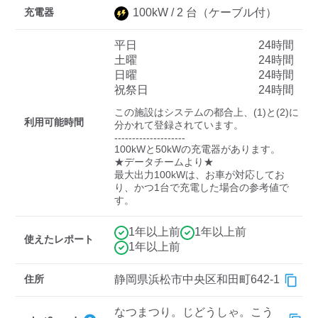
充電器
100
kW /
2
台
（ケーブル付）
平日
24時間
ディーラー
土曜
24時間
日曜
24時間
三菱ディーラーを表示
日産ディーラーを表示
祝祭日
24時間
トヨタディーラーを表
この施設はシステムの都合上、(1)と(2)に
示
利用可能時間
分かれて登録されています。

--------------------

100kWと50kWの充電器があります。

充電器の出力
★データチームより★

最大出力100kWは、お車が対応してお
すべて
中速-20kW-以上
急速-44kW-以上
り、かつ1台で充電した場合の参考値で
す。
車種
1年以上前
1年以上前
使えたレポート
1年以上前
住所
静岡県浜松市中央区和田町642-1
なつまつり。じどうしゃ。こう