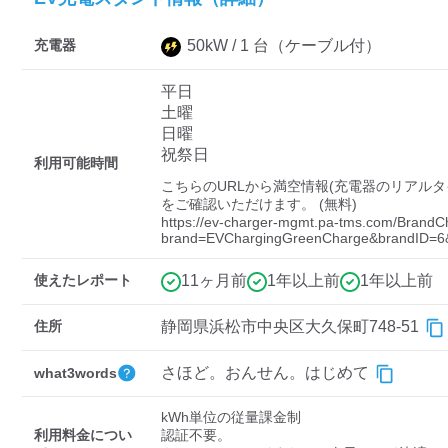
充電器
50
kW /
1
台
（ケーブル付）
ディーラー
平日
三菱ディーラーを表示
日産ディーラーを表示
土曜
日曜
トヨタディーラーを表
祝祭日
示
利用可能時間
こちらのURLから満空情報(充電器のリアルタ
をご確認いただけます。 (無料) 

充電器の出力
https://ev-charger-mgmt.pa-tms.com/BrandC
brand=EVChargingGreenCharge&brandID=6&
すべて
中速-20kW-以上
急速-44kW-以上
使えたレポート
11ヶ月前
1年以上前
1年以上前
車種
住所
静岡県浜松市中央区大久保町748-51
さほど。おんせん。はじめて
what3words
kWh単位の従量課金制

利用料金につい
認証不要。
