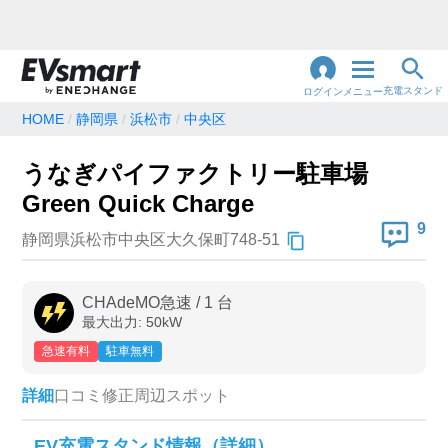
充電スタンド
ログイン
メニュー
HOME
静岡県
浜松市
中央区
閉
じ
地名・観光スポット・住所
うなぎパイファクトリー駐車場
で検索
る
Green Quick Charge
9
静岡県浜松市中央区大久保町748-51
充電器の種類
CHAdeMO急速
/
1
台
急速充電器のみ表示
急速無料のみ表示
最大出力:
50
kW
高速道路上のみ表示
24時間営業のみ表示
急速有料
駐車無料
詳細
口コミ
修正
周辺スポット
認証システム
EV充電スタンド情報（詳細）
e-Mobility Power
EV充電エネチェンジ