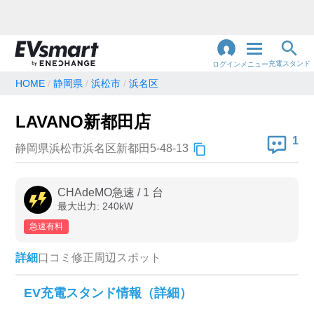
充電スタンド
ログイン
メニュー
HOME
静岡県
浜松市
浜名区
閉
じ
地名・観光スポット・住所
LAVANO新都田店
で検索
る
1
静岡県浜松市浜名区新都田5-48-13
充電器の種類
CHAdeMO急速
/
1
台
最大出力:
240
kW
急速充電器のみ表示
急速無料のみ表示
急速有料
高速道路上のみ表示
24時間営業のみ表示
詳細
口コミ
修正
周辺スポット
認証システム
EV充電スタンド情報（詳細）
e-Mobility Power
EV充電エネチェンジ