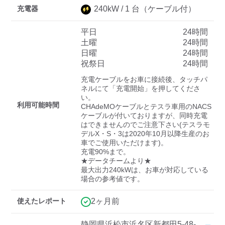
充電器
240
kW /
1
台
（ケーブル付）
平日
24時間
ディーラー
土曜
24時間
日曜
24時間
三菱ディーラーを表示
日産ディーラーを表示
祝祭日
24時間
トヨタディーラーを表
充電ケーブルをお車に接続後、タッチパ
示
ネルにて「充電開始」を押してくださ
い。

利用可能時間
CHAdeMOケーブルとテスラ車用のNACS
充電器の出力
ケーブルが付いておりますが、同時充電
はできませんのでご注意下さい(テスラモ
すべて
中速-20kW-以上
急速-44kW-以上
デルX・S・3は2020年10月以降生産のお
車でご使用いただけます)。

充電90%まで。

車種
★データチームより★

最大出力240kWは、お車が対応している
場合の参考値です。
使えたレポート
2ヶ月前
静岡県浜松市浜名区新都田5-48-