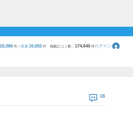
10,086
16,055
174,640
ログイン
件／
普通
件
掲載口コミ数：
件
16