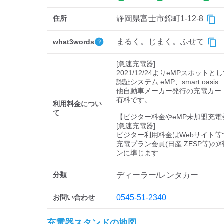
住所
静岡県富士市錦町1-12-8
まるく。じまく。ふせて
what3words
[急速充電器]

2021/12/24よりeMPスポットと
認証システム:eMP、smart oasis

他自動車メーカー発行の充電カー
有料です。

利用料金につい
て
【ビジター料金やeMP未加盟充電
[急速充電器]

ビジター利用料金はWebサイト等で
充電プラン会員(日産 ZESP等)
ンに準じます
分類
ディーラー/レンタカー
お問い合わせ
0545-51-2340
充電器スタンドの地図