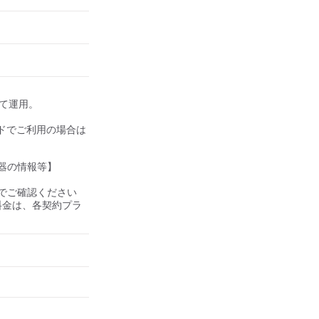
して運用。

ドでご利用の場合は
器の情報等】

ご確認ください 

の料金は、各契約プラ