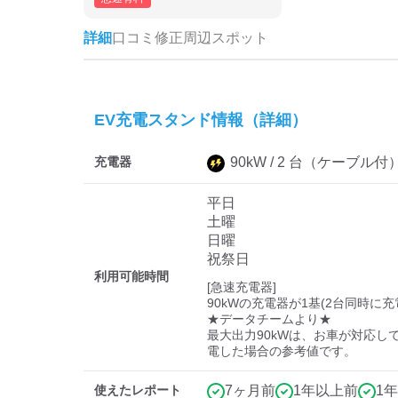
詳細
口コミ
修正
周辺スポット
EV充電スタンド情報（詳細）
充電器
90
kW /
2
台
（ケーブル付
平日
土曜
日曜
祝祭日
利用可能時間
[急速充電器]

90kWの充電器が1基(2台同時に充
★データチームより★

最大出力90kWは、お車が対応し
電した場合の参考値です。
使えたレポート
7ヶ月前
1年以上前
1