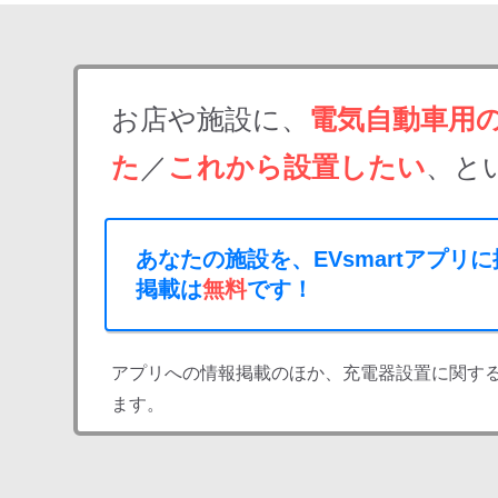
お店や施設に、
電気自動車用
た
／
これから設置したい
、と
あなたの施設を、EVsmartアプリ
掲載は
無料
です！
アプリへの情報掲載のほか、充電器設置に関す
ます。