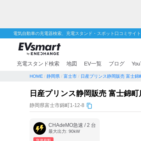
電気自動車の充電器検索、充電スタンド・スポット口コミサイト
You
充電スタンド検索
地図
EV一覧
ブログ
HOME
静岡県
富士市
日産プリンス静岡販売 富士錦
日産プリンス静岡販売 富士錦町
静岡県富士市錦町1-12-8
CHAdeMO急速
/
2
台
最大出力:
90
kW
急速有料