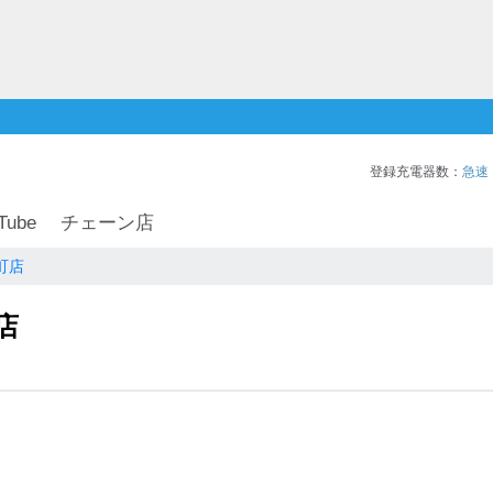
登録充電器数：
急速
Tube
チェーン店
町店
店