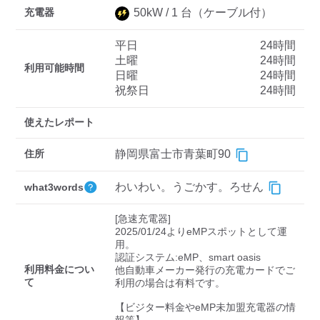
充電器
50
kW /
1
台
（ケーブル付）
平日
24時間
ディーラー
土曜
24時間
利用可能時間
日曜
24時間
三菱ディーラーを表示
日産ディーラーを表示
祝祭日
24時間
トヨタディーラーを表
示
使えたレポート
充電器の出力
住所
静岡県富士市青葉町90
すべて
中速-20kW-以上
急速-44kW-以上
わいわい。うごかす。ろせん
what3words
[急速充電器]

車種
2025/01/24よりeMPスポットとして運
用。

認証システム:eMP、smart oasis

利用料金につい
他自動車メーカー発行の充電カードでご
て
利用の場合は有料です。

【ビジター料金やeMP未加盟充電器の情