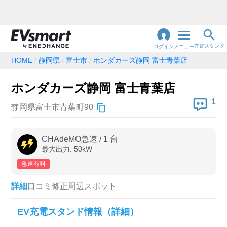
充電スタンド
ログイン
メニュー
HOME
静岡県
富士市
ホンダカーズ静岡 富士青葉店
閉
じ
地名・観光スポット・住所
ホンダカーズ静岡 富士青葉店
で検索
る
1
静岡県富士市青葉町90
充電器の種類
CHAdeMO急速
/
1
台
最大出力:
50
kW
急速充電器のみ表示
急速無料のみ表示
急速有料
高速道路上のみ表示
24時間営業のみ表示
詳細
口コミ
修正
周辺スポット
認証システム
EV充電スタンド情報（詳細）
e-Mobility Power
EV充電エネチェンジ