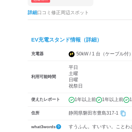
詳細
口コミ
修正
周辺スポット
EV充電スタンド情報（詳細）
充電器
50
kW /
1
台
（ケーブル付
平日
土曜
利用可能時間
日曜
祝祭日
使えたレポート
1年以上前
1年以上前
住所
静岡県磐田市豊島317-1
すうふん。すいすい。ことわ
what3words