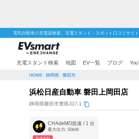
電気自動車の充電器検索、充電スタンド・スポット口コミサイト
You
充電スタンド検索
地図
EV一覧
ブログ
HOME
静岡県
磐田市
浜松日産自動車 磐田上岡田店
静岡県磐田市豊島317-1
CHAdeMO急速
/
1
台
最大出力:
50
kW
急速有料