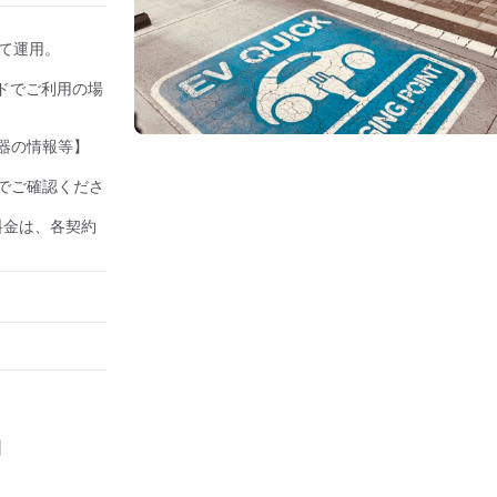
して運用。

ドでご利用の場
器の情報等】

でご確認くださ
の料金は、各契約