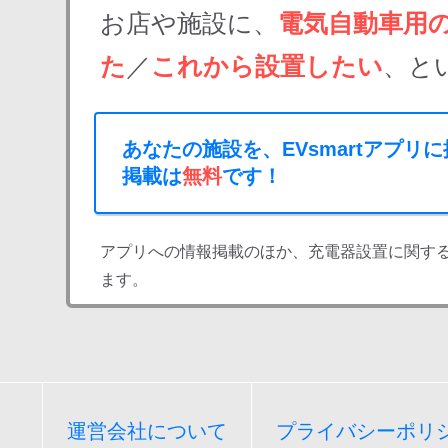
お店や施設に、
電気自動車用
た
／
これから設置したい
、と
あなたの施設を、EVsmartアプリ
掲載は
無料
です！
アプリへの情報掲載のほか、充電器設置に関す
ます。
運営会社について
プライバシーポリ