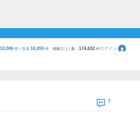
10,086
16,055
174,632
ログイン
件／
普通
件
掲載口コミ数：
件
7