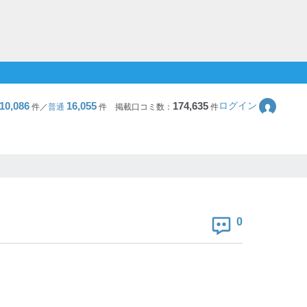
10,086
16,055
174,635
ログイン
件／
普通
件
掲載口コミ数：
件
0