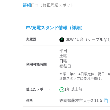
詳細
口コミ
修正
周辺スポット
EV充電スタンド情報（詳細）
充電器
3
kW /
1
台
（ケーブルな
平日
土曜
日曜
利用可能時間
祝祭日
水曜・第2・4日曜定休、祝日・
店舗スタッフに要お声掛け。
使えたレポート
1年以上前
住所
静岡県藤枝市大手2-11-5