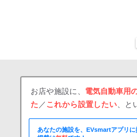
お店や施設に、
電気自動車用
た
／
これから設置したい
、と
あなたの施設を、EVsmartアプリ