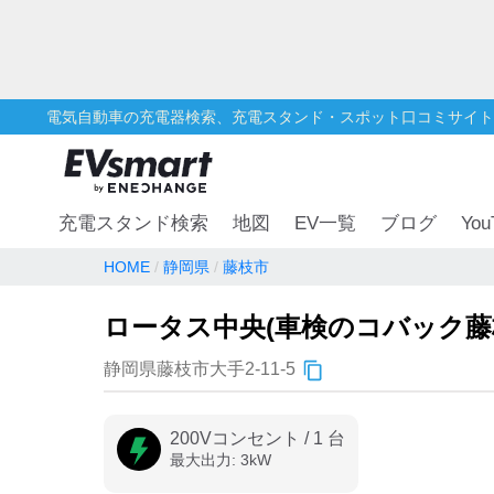
電気自動車の充電器検索、充電スタンド・スポット口コミサイト
You
充電スタンド検索
地図
EV一覧
ブログ
HOME
静岡県
藤枝市
ロータス中央(車検のコバック藤
静岡県藤枝市大手2-11-5
200Vコンセント
/
1
台
最大出力:
3
kW