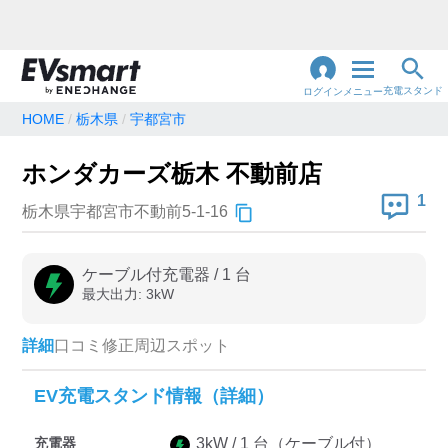
充電スタンド
ログイン
メニュー
HOME
栃木県
宇都宮市
閉
じ
地名・観光スポット・住所
ホンダカーズ栃木 不動前店
で検索
る
1
栃木県宇都宮市不動前5-1-16
充電器の種類
ケーブル付充電器
/
1
台
最大出力:
3
kW
急速充電器のみ表示
急速無料のみ表示
高速道路上のみ表示
24時間営業のみ表示
詳細
口コミ
修正
周辺スポット
EV充電スタンド情報（詳細）
認証システム
充電器
3
kW /
1
台
（ケーブル付）
e-Mobility Power
EV充電エネチェンジ