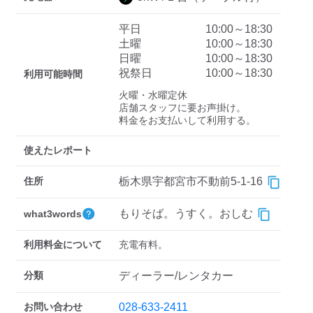
平日
10:00～18:30
土曜
10:00～18:30
ディーラー
日曜
10:00～18:30
祝祭日
10:00～18:30
利用可能時間
三菱ディーラーを表示
日産ディーラーを表示
火曜・水曜定休

トヨタディーラーを表
店舗スタッフに要お声掛け。

示
料金をお支払いして利用する。
充電器の出力
使えたレポート
すべて
中速-20kW-以上
急速-44kW-以上
住所
栃木県宇都宮市不動前5-1-16
もりそば。うすく。おしむ
what3words
車種
利用料金について
充電有料。
分類
ディーラー/レンタカー
お問い合わせ
028-633-2411