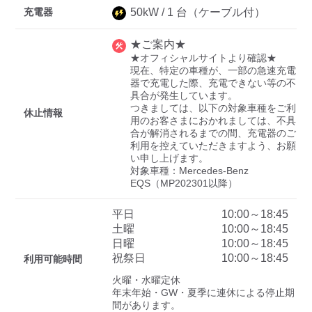
充電器
50
kW /
1
台
（ケーブル付）
★ご案内★
ディーラー
★オフィシャルサイトより確認★

現在、特定の車種が、一部の急速充電
三菱ディーラーを表示
日産ディーラーを表示
器で充電した際、充電できない等の不
具合が発生しています。

トヨタディーラーを表
つきましては、以下の対象車種をご利
休止情報
示
用のお客さまにおかれましては、不具
合が解消されるまでの間、充電器のご
利用を控えていただきますよう、お願
充電器の出力
い申し上げます。

対象車種：Mercedes-Benz 
すべて
中速-20kW-以上
急速-44kW-以上
EQS（MP202301以降）
平日
10:00～18:45
車種
土曜
10:00～18:45
日曜
10:00～18:45
祝祭日
10:00～18:45
利用可能時間
火曜・水曜定休

年末年始・GW・夏季に連休による停止期
間があります。