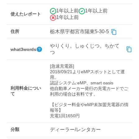
検索する
1年以上前
1年以上前
使えたレポート
1年以上前
住所
栃木県宇都宮市陽東5-30-5
やりくり。しゅくじつ。ちかて
what3words
つ
[急速充電器]

2018/09/21よりeMPスポットとして運
用。

認証システム:eMP、smart oasis

利用料金につい
他自動車メーカー発行の充電カードでご
て
利用の場合は有料です。

【ビジター料金やeMP未加盟充電器の情
報等】

充電1回1650円
分類
ディーラー/レンタカー