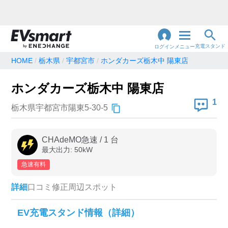
充電スタンド
ログイン
メニュー
HOME
栃木県
宇都宮市
ホンダカーズ栃木中 陽東店
閉
じ
地名・観光スポット・住所
ホンダカーズ栃木中 陽東店
で検索
る
1
栃木県宇都宮市陽東5-30-5
充電器の種類
CHAdeMO急速
/
1
台
最大出力:
50
kW
急速充電器のみ表示
急速無料のみ表示
急速有料
高速道路上のみ表示
24時間営業のみ表示
詳細
口コミ
修正
周辺スポット
認証システム
EV充電スタンド情報（詳細）
e-Mobility Power
EV充電エネチェンジ