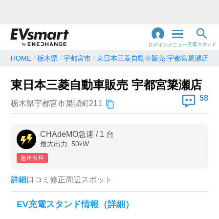
充電スタンド
ログイン
メニュー
HOME
栃木県
宇都宮市
東日本三菱自動車販売 宇都宮簗瀬店
閉
じ
地名・観光スポット・住所
東日本三菱自動車販売 宇都宮簗瀬店
で検索
る
58
栃木県宇都宮市簗瀬町211
充電器の種類
CHAdeMO急速
/
1
台
最大出力:
50
kW
急速充電器のみ表示
急速無料のみ表示
急速有料
高速道路上のみ表示
24時間営業のみ表示
詳細
口コミ
修正
周辺スポット
認証システム
EV充電スタンド情報（詳細）
e-Mobility Power
EV充電エネチェンジ