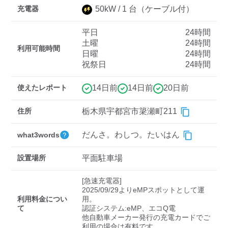
充電器
50
kW /
1
台
（ケーブル付）
平日
24時間
ディーラー
土曜
24時間
利用可能時間
日曜
24時間
三菱ディーラーを表示
日産ディーラーを表示
祝祭日
24時間
トヨタディーラーを表
示
使えたレポート
14日前
14日前
20日前
充電器の出力
住所
栃木県宇都宮市簗瀬町211
すべて
中速-20kW-以上
急速-44kW-以上
だんさ。わしつ。たいはん
what3words
設置場所
平面駐車場
車種
[急速充電器]

2025/09/29よりeMPスポットとして運
利用料金につい
用。

て
認証システム:eMP、エコQ電

他自動車メーカー発行の充電カードでご