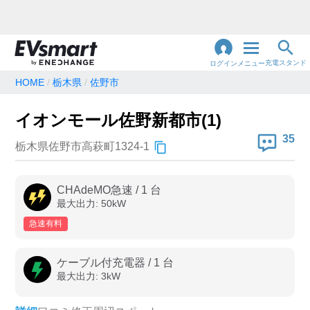
充電スタンド
ログイン
メニュー
HOME
栃木県
佐野市
閉
じ
地名・観光スポット・住所
イオンモール佐野新都市(1)
で検索
る
35
栃木県佐野市高萩町1324-1
充電器の種類
CHAdeMO急速
/
1
台
最大出力:
50
kW
急速充電器のみ表示
急速無料のみ表示
急速有料
高速道路上のみ表示
24時間営業のみ表示
ケーブル付充電器
/
1
台
最大出力:
3
kW
認証システム
e-Mobility Power
EV充電エネチェンジ