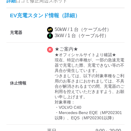
詳細
口コミ
修正
周辺スポット
EV充電スタンド情報（詳細）
ディーラー
50
kW /
1
台
（ケーブル付）
三菱ディーラーを表示
日産ディーラーを表示
充電器
3
kW /
1
台
（ケーブル付）
トヨタディーラーを表
示
★ご案内★
★オフィシャルサイトより確認★

現在、特定の車種が、一部の急速充電
充電器の出力
器で充電した際、充電できない等の不
具合が発生しています。

すべて
中速-20kW-以上
急速-44kW-以上
つきましては、以下の対象車種をご利
用のお客さまにおかれましては、不具
休止情報
合が解消されるまでの間、充電器のご
利用を控えていただきますよう、お願
車種
い申し上げます。

対象車種：

・VOLVO C40

・Mercedes-Benz EQE（MP202301
以降）、EQS（MP202301以降）
平日
9:00～20:00