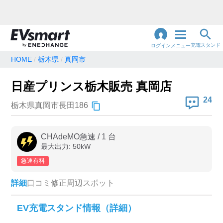
充電スタンド
ログイン
メニュー
HOME
栃木県
真岡市
閉
じ
地名・観光スポット・住所
日産プリンス栃木販売 真岡店
で検索
る
24
栃木県真岡市長田186
充電器の種類
CHAdeMO急速
/
1
台
最大出力:
50
kW
急速充電器のみ表示
急速無料のみ表示
急速有料
高速道路上のみ表示
24時間営業のみ表示
詳細
口コミ
修正
周辺スポット
認証システム
EV充電スタンド情報（詳細）
e-Mobility Power
EV充電エネチェンジ