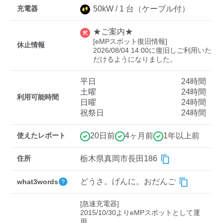
充電器
50
kW /
1
台
（ケーブル付）
★ご案内★
ディーラー
[eMPスポット復旧情報]

休止情報
2026/08/04 14:00に復旧しご利用いた
三菱ディーラーを表示
日産ディーラーを表示
だけるようになりました。
トヨタディーラーを表
示
平日
24時間
土曜
24時間
利用可能時間
日曜
24時間
充電器の出力
祝祭日
24時間
すべて
中速-20kW-以上
急速-44kW-以上
使えたレポート
20日前
4ヶ月前
1年以上前
車種
住所
栃木県真岡市長田186
どうさ。げんに。おだんご
what3words
[急速充電器]

2015/10/30よりeMPスポットとして運
用。
