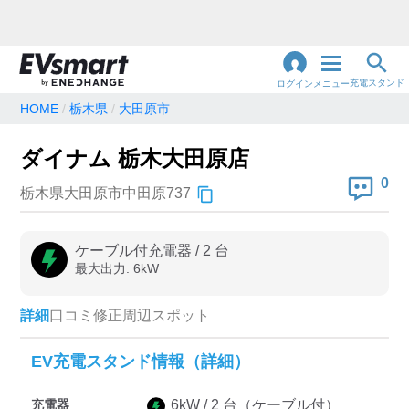
充電スタンド
ログイン
メニュー
HOME
栃木県
大田原市
閉
じ
地名・観光スポット・住所
ダイナム 栃木大田原店
で検索
る
0
栃木県大田原市中田原737
充電器の種類
ケーブル付充電器
/
2
台
最大出力:
6
kW
急速充電器のみ表示
急速無料のみ表示
高速道路上のみ表示
24時間営業のみ表示
詳細
口コミ
修正
周辺スポット
EV充電スタンド情報（詳細）
認証システム
充電器
6
kW /
2
台
（ケーブル付）
e-Mobility Power
EV充電エネチェンジ