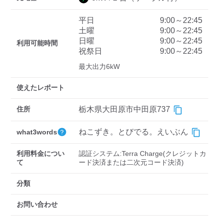
平日
9:00～22:45
土曜
9:00～22:45
ディーラー
日曜
9:00～22:45
利用可能時間
祝祭日
9:00～22:45
三菱ディーラーを表示
日産ディーラーを表示
最大出力6kW
トヨタディーラーを表
示
使えたレポート
充電器の出力
住所
栃木県大田原市中田原737
すべて
中速-20kW-以上
急速-44kW-以上
ねこずき。とびでる。えいぶん
what3words
利用料金につい
認証システム:Terra Charge(クレジットカ
車種
て
ード決済または二次元コード決済)
分類
お問い合わせ