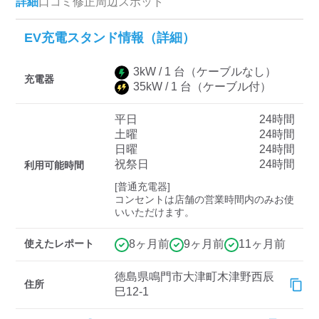
詳細
口コミ
修正
周辺スポット
EV充電スタンド情報（詳細）
ディーラー
3
kW /
1
台
（ケーブルなし）
三菱ディーラーを表示
日産ディーラーを表示
充電器
35
kW /
1
台
（ケーブル付）
トヨタディーラーを表
示
平日
24時間
土曜
24時間
日曜
24時間
充電器の出力
祝祭日
24時間
利用可能時間
すべて
中速-20kW-以上
急速-44kW-以上
[普通充電器]

コンセントは店舗の営業時間内のみお使
いいただけます。
車種
使えたレポート
8ヶ月前
9ヶ月前
11ヶ月前
徳島県鳴門市大津町木津野西辰
住所
巳12-1