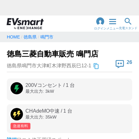
充電スタンド
ログイン
メニュー
HOME
徳島県
鳴門市
閉
じ
地名・観光スポット・住所
徳島三菱自動車販売 鳴門店
で検索
る
26
徳島県鳴門市大津町木津野西辰巳12-1
充電器の種類
200Vコンセント
/
1
台
最大出力:
3
kW
急速充電器のみ表示
急速無料のみ表示
高速道路上のみ表示
24時間営業のみ表示
CHAdeMO中速
/
1
台
最大出力:
35
kW
急速有料
認証システム
e-Mobility Power
EV充電エネチェンジ