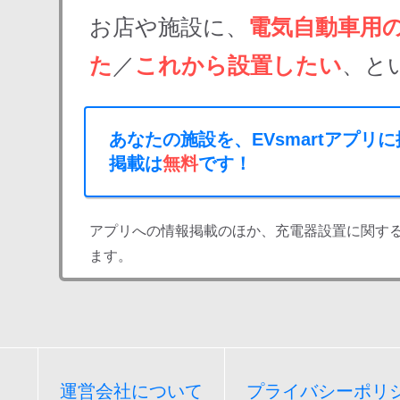
お店や施設に、
電気自動車用
た
／
これから設置したい
、と
あなたの施設を、EVsmartアプリ
掲載は
無料
です！
アプリへの情報掲載のほか、充電器設置に関す
ます。
運営会社について
プライバシーポリ