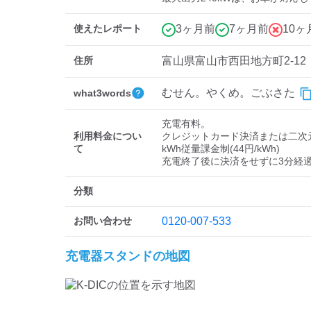
使えたレポート
3ヶ月前
7ヶ月前
10ヶ
住所
富山県富山市西田地方町2-12
むせん。やくめ。ごぶさた
what3words
充電有料。

利用料金につい
クレジットカード決済または二次元
て
kWh従量課金制(44円/kWh)

充電終了後に決済をせずに3分経過
分類
お問い合わせ
0120-007-533
充電器スタンドの地図