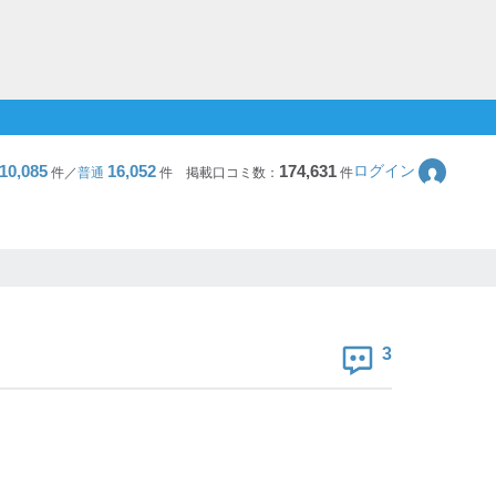
10,085
16,052
174,631
ログイン
件／
普通
件
掲載口コミ数：
件
3