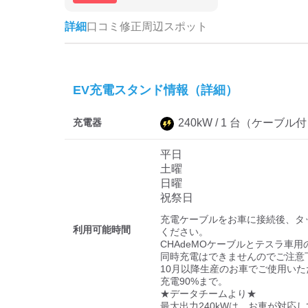
詳細
口コミ
修正
周辺スポット
EV充電スタンド情報（詳細）
充電器
240
kW /
1
台
（ケーブル付
平日
土曜
日曜
祝祭日
充電ケーブルをお車に接続後、タ
利用可能時間
ください。

CHAdeMOケーブルとテスラ車
同時充電はできませんのでご注意下さ
10月以降生産のお車でご使用いただ
充電90%まで。

★データチームより★

最大出力240kWは、お車が対応