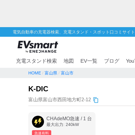
電気自動車の充電器検索、充電スタンド・スポット口コミサイト
You
充電スタンド検索
地図
EV一覧
ブログ
HOME
富山県
富山市
K-DIC
富山県富山市西田地方町2-12
CHAdeMO急速
/
1
台
最大出力:
240
kW
急速有料