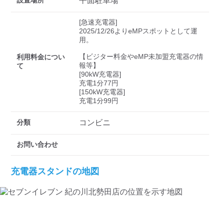
検索する
設置場所
平面駐車場
[急速充電器]

2025/12/26よりeMPスポットとして運
用。

【ビジター料金やeMP未加盟充電器の情
利用料金につい
報等】

て
[90kW充電器]

充電1分77円

[150kW充電器]

充電1分99円
分類
コンビニ
お問い合わせ
充電器スタンドの地図