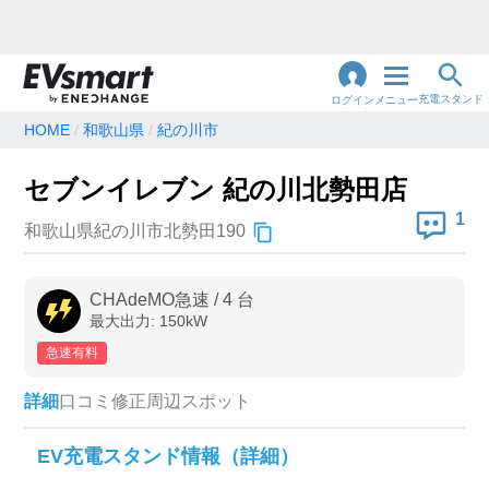
充電スタンド
ログイン
メニュー
HOME
和歌山県
紀の川市
閉
じ
地名・観光スポット・住所
セブンイレブン 紀の川北勢田店
で検索
る
1
和歌山県紀の川市北勢田190
充電器の種類
CHAdeMO急速
/
4
台
最大出力:
150
kW
急速充電器のみ表示
急速無料のみ表示
急速有料
高速道路上のみ表示
24時間営業のみ表示
詳細
口コミ
修正
周辺スポット
認証システム
EV充電スタンド情報（詳細）
e-Mobility Power
EV充電エネチェンジ