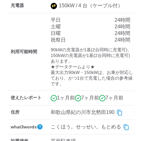
充電器
150
kW /
4
台
（ケーブル付）
平日
24時間
ディーラー
土曜
24時間
日曜
24時間
三菱ディーラーを表示
日産ディーラーを表示
祝祭日
24時間
トヨタディーラーを表
90kWの充電器が1基(2台同時に充電可)、
示
利用可能時間
150kWの充電器が1基(2台同時に充電可)
あります。

★データチームより★

充電器の出力
最大出力90kW・150kWは、お車が対応し
ており、かつ1台で充電した場合の参考値
すべて
中速-20kW-以上
急速-44kW-以上
です。
使えたレポート
1ヶ月前
7ヶ月前
7ヶ月前
車種
住所
和歌山県紀の川市北勢田190
こくほう。せっせい。もとめる
what3words