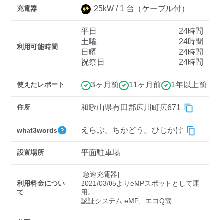
充電器
25
kW /
1
台
（ケーブル付）
平日
24時間
ディーラー
土曜
24時間
利用可能時間
日曜
24時間
三菱ディーラーを表示
日産ディーラーを表示
祝祭日
24時間
トヨタディーラーを表
示
使えたレポート
3ヶ月前
11ヶ月前
1年以上前
充電器の出力
住所
和歌山県有田郡広川町広671
すべて
中速-20kW-以上
急速-44kW-以上
えらぶ。ちかどう。ひじかけ
what3words
設置場所
平面駐車場
車種
[急速充電器]

利用料金につい
2021/03/05よりeMPスポットとして運
て
用。
