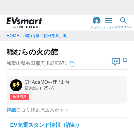
充電スタンド
ログイン
メニュー
HOME
和歌山県
有田郡広川町
閉
じ
地名・観光スポット・住所
稲むらの火の館
で検索
る
11
和歌山県有田郡広川町広671
充電器の種類
CHAdeMO中速
/
1
台
最大出力:
25
kW
急速充電器のみ表示
急速無料のみ表示
急速有料
高速道路上のみ表示
24時間営業のみ表示
詳細
口コミ
修正
周辺スポット
認証システム
EV充電スタンド情報（詳細）
e-Mobility Power
EV充電エネチェンジ