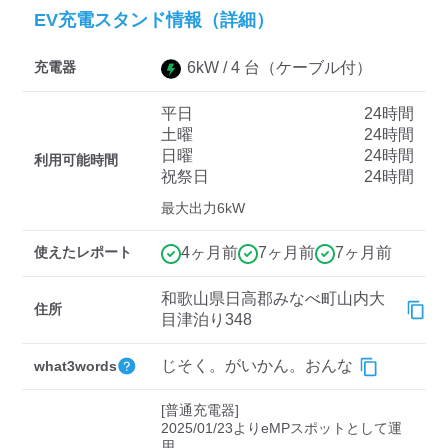
EV充電スタンド情報（詳細）
充電器
6
kW /
4
台
（ケーブル付）
ディーラー
三菱ディーラーを表示
日産ディーラーを表示
平日
24時間
土曜
24時間
トヨタディーラーを表
日曜
24時間
利用可能時間
示
祝祭日
24時間
最大出力6kW
充電器の出力
使えたレポート
4ヶ月前
7ヶ月前
7ヶ月前
すべて
中速-20kW-以上
急速-44kW-以上
和歌山県日高郡みなべ町山内大
住所
車種
目津泊り348
じそく。がいかん。おんな
what3words
[普通充電器]

2025/01/23よりeMPスポットとして運
用。
