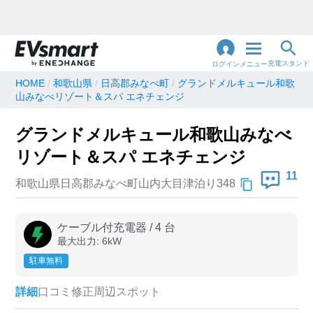
充電スタンド
ログイン
メニュー
HOME
和歌山県
日高郡みなべ町
グランドメルキュール和歌
山みなべリゾート＆スパ エネチェンジ
閉
じ
地名・観光スポット・住所
で検索
る
グランドメルキュール和歌山みなべ
リゾート＆スパ エネチェンジ
11
和歌山県日高郡みなべ町山内大目津泊り348
充電器の種類
急速充電器のみ表示
急速無料のみ表示
ケーブル付充電器
/
4
台
高速道路上のみ表示
24時間営業のみ表示
最大出力:
6
kW
駐車無料
認証システム
詳細
口コミ
修正
周辺スポット
e-Mobility Power
EV充電エネチェンジ