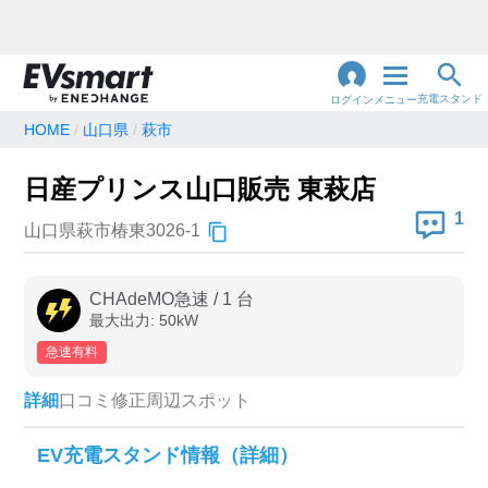
充電スタンド
ログイン
メニュー
HOME
山口県
萩市
閉
じ
地名・観光スポット・住所
日産プリンス山口販売 東萩店
で検索
る
1
山口県萩市椿東3026-1
充電器の種類
CHAdeMO急速
/
1
台
最大出力:
50
kW
急速充電器のみ表示
急速無料のみ表示
急速有料
高速道路上のみ表示
24時間営業のみ表示
詳細
口コミ
修正
周辺スポット
認証システム
EV充電スタンド情報（詳細）
e-Mobility Power
EV充電エネチェンジ