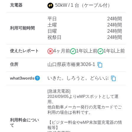
充電器
50
kW /
1
台
（ケーブル付）
平日
24時間
ディーラー
土曜
24時間
利用可能時間
日曜
24時間
三菱ディーラーを表示
日産ディーラーを表示
祝祭日
24時間
トヨタディーラーを表
示
使えたレポート
4ヶ月前
1年以上前
1年以上前
充電器の出力
住所
山口県萩市椿東3026-1
すべて
中速-20kW-以上
急速-44kW-以上
いきた。しろうと。どらいぶ
what3words
[急速充電器]

車種
2024/09/05よりeMPスポットとして運
用。

他自動車メーカー発行の充電カードでご
利用の場合は有料です。

利用料金につい
【ビジター料金やeMP未加盟充電器の情
て
報等】
